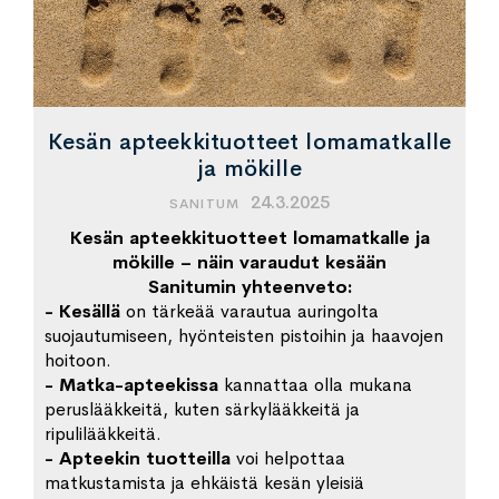
Kesän apteekkituotteet lomamatkalle
ja mökille
24.3.2025
SANITUM
Kesän apteekkituotteet lomamatkalle ja
mökille – näin varaudut kesään
Sanitumin yhteenveto:
- Kesällä
on tärkeää varautua auringolta
suojautumiseen, hyönteisten pistoihin ja haavojen
hoitoon.
- Matka-apteekissa
kannattaa olla mukana
peruslääkkeitä, kuten särkylääkkeitä ja
ripulilääkkeitä.
- Apteekin tuotteilla
voi helpottaa
matkustamista ja ehkäistä kesän yleisiä