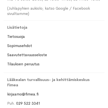
(Juhlapyhien aukiolo; katso Google / Facebook
sivuiltamme)
Lisätietoja
Tietosuoja
Sopimusehdot
Saavutettavuusseloste
Tilauksen peruutus
Lääkealan turvallisuus- ja kehittämiskeskus
Fimea
kirjaamo@fimea.fi
Puh.
029 522 3341