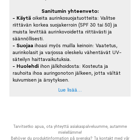
Sanitumin yhteenveto:
- Käytä
oikeita aurinkosuojatuotteita: Valitse
riittävän korkea suojakerroin (SPF 30 tai 50) ja
muista levittää aurinkovoidetta riittävästi ja
säännöllisesti.
- Suojaa
ihoasi myös muilla keinoin: Vaatetus,
aurinkolasit ja varjossa oleskelu vähentävät UV-
säteilyn haittavaikutuksia.
- Huolehdi
ihon jälkihoidosta: Kosteuta ja
rauhoita ihoa auringonoton jälkeen, jotta vältät
kuivumisen ja ärsytyksen.
Lue lisää...
Tarvitsetko apua, ota yhteyttä asiakaspalveluumme, autamme
mielellämme!
Behöver du produktinformation på svenska? Ta kontakt med vår