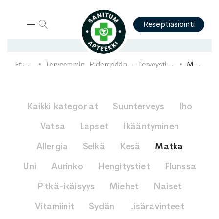
Hae
Reseptiasiointi
Etusivu
Terveemmin. Pidempään. - Terveystietopankki
Matka
Kaikki kategoriat
Suunterveys
Iho
Vatsa
Lapset
Ikääntyminen
Allergia
Selkä
Kesä
Matka
Uni
Aurinko
Hengitystiet
Flunssa
Pitkä-ikäisyys
Miehet
Naiset
Vitamiinit
Sydän
Lisäravinteet