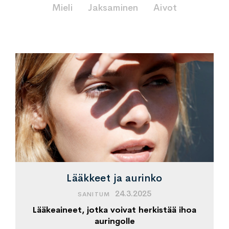
Mieli
Jaksaminen
Aivot
Lääkkeet ja aurinko
24.3.2025
SANITUM
Lääkeaineet, jotka voivat herkistää ihoa
auringolle