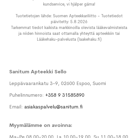
kundservice, vi hjälper gärna!
Tuotetietojen lähde: Suomen Apteekkariliitto - Tuotetiedot
päivitetty: 5.8.2026
Tarkemmat tiedot kaikista markkinoilla olevista lääkevalmisteista
ja niiden hinnoista saat ottamalla yhteyttä apteekkiin tai
Lääkehaku-palvelusta (laakehaku.fi)
Sanitum Apteekki Sello
Leppävaarankatu 3-9, 02600 Espoo, Suomi
Puhelinnumero:
+358 9 31585890
Email:
asiakaspalvelu@sanitum.fi
Myymälämme on avoinna:
Ma-Pe 08.00-20.00, La 10.00-19.00, Su 11.00-18.00