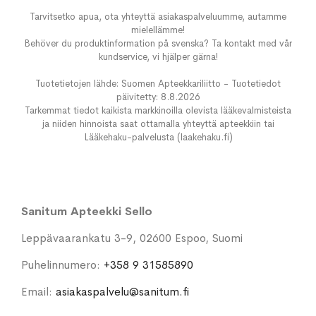
Tarvitsetko apua, ota yhteyttä asiakaspalveluumme, autamme
mielellämme!
Behöver du produktinformation på svenska? Ta kontakt med vår
kundservice, vi hjälper gärna!
Tuotetietojen lähde: Suomen Apteekkariliitto - Tuotetiedot
päivitetty: 8.8.2026
Tarkemmat tiedot kaikista markkinoilla olevista lääkevalmisteista
ja niiden hinnoista saat ottamalla yhteyttä apteekkiin tai
Lääkehaku-palvelusta (laakehaku.fi)
Sanitum Apteekki Sello
Leppävaarankatu 3-9, 02600 Espoo, Suomi
Puhelinnumero:
+358 9 31585890
Email:
asiakaspalvelu@sanitum.fi