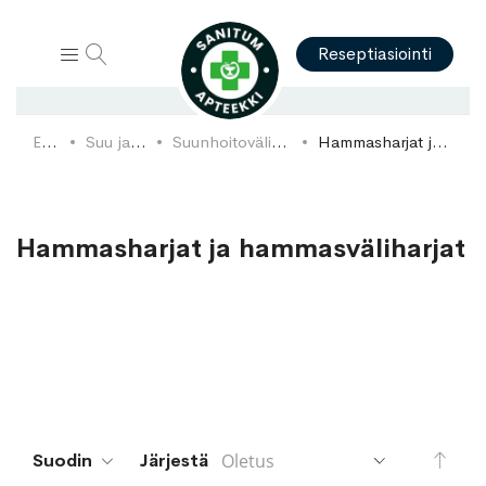
Hae
Reseptiasiointi
Etusivu
Suu ja hampaat
Suunhoitovälineet ja tarvikkeet
Hammasharjat ja hammasväliharjat
Hammasharjat ja hammasväliharjat
Aset
Suodin
Järjestä
lask