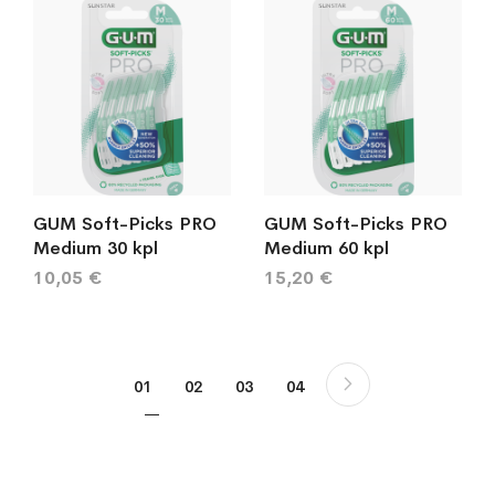
GUM Soft-Picks PRO
GUM Soft-Picks PRO
Medium 30 kpl
Medium 60 kpl
10,05 €
15,20 €
Sivu
Sivu
Seuraava
You're currently reading page
Sivu
Sivu
Sivu
01
02
03
04