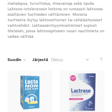
mahakipua, turvottelua, ilmavaivoja sekä ripulia.
Laktoosi-intoleranssin hoitona on runsaasti laktoosia
sisältävien tuotteiden välttäminen. Monista
tuotteista löytyy laktoosittomat tai vähälaktoosiset
vaihtoehdot. Laktaasientsyymivalmisteet sopivat
tilateisiin, joissa laktoosipitoisen ruoan nauttimista on
vaikea välttää.
Aset
Suodin
Järjestä
lask
järj