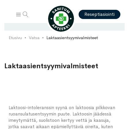
Hae
Reseptiasiointi
Etusivu
Vatsa
Laktaasientsyymivalmisteet
Laktaasientsyymivalmisteet
Laktoosi-intoleranssin syynä on laktoosia pilkkovan
ruoansulatusentsyymin puute. Laktoosin jäädessä
imeytymättä, suolistoon kertyy vettä ja kaasuja,
jotka saavat aikaan epämiellyttäviä oireita, kuten