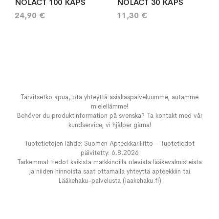
NOLACT 100 KAPS
NOLACT 30 KAPS
24,90 €
11,30 €
Tarvitsetko apua, ota yhteyttä asiakaspalveluumme, autamme
mielellämme!
Behöver du produktinformation på svenska? Ta kontakt med vår
kundservice, vi hjälper gärna!
Tuotetietojen lähde: Suomen Apteekkariliitto - Tuotetiedot
päivitetty: 6.8.2026
Tarkemmat tiedot kaikista markkinoilla olevista lääkevalmisteista
ja niiden hinnoista saat ottamalla yhteyttä apteekkiin tai
Lääkehaku-palvelusta (laakehaku.fi)