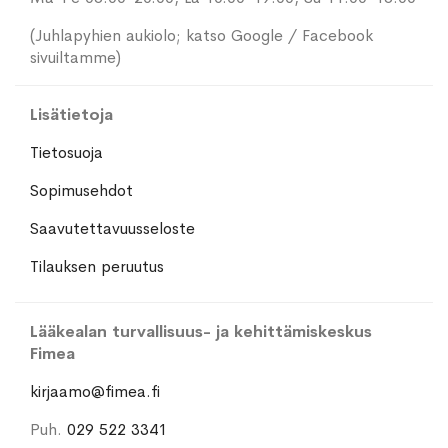
(Juhlapyhien aukiolo; katso Google / Facebook
sivuiltamme)
Lisätietoja
Tietosuoja
Sopimusehdot
Saavutettavuusseloste
Tilauksen peruutus
Lääkealan turvallisuus- ja kehittämiskeskus
Fimea
kirjaamo@fimea.fi
Puh.
029 522 3341