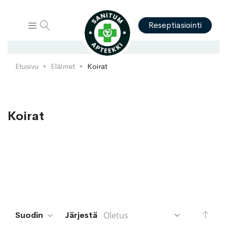
Hae
Reseptiasiointi
Etusivu
Eläimet
Koirat
Koirat
Aset
Suodin
Järjestä
lask