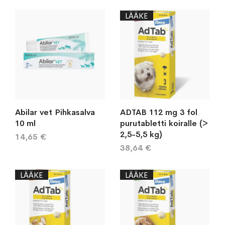
järj
LÄÄKE
Abilar vet Pihkasalva
ADTAB 112 mg 3 fol
10 ml
purutabletti koiralle (>
2,5-5,5 kg)
14,65 €
38,64 €
LÄÄKE
LÄÄKE