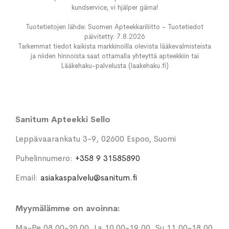
kundservice, vi hjälper gärna!
Tuotetietojen lähde: Suomen Apteekkariliitto - Tuotetiedot
päivitetty: 7.8.2026
Tarkemmat tiedot kaikista markkinoilla olevista lääkevalmisteista
ja niiden hinnoista saat ottamalla yhteyttä apteekkiin tai
Lääkehaku-palvelusta (laakehaku.fi)
Sanitum Apteekki Sello
Leppävaarankatu 3-9, 02600 Espoo, Suomi
Puhelinnumero:
+358 9 31585890
Email:
asiakaspalvelu@sanitum.fi
Myymälämme on avoinna:
Ma-Pe 08.00-20.00, La 10.00-19.00, Su 11.00-18.00