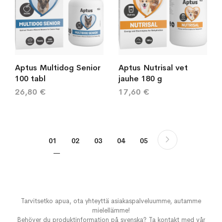
Aptus Multidog Senior
Aptus Nutrisal vet
100 tabl
jauhe 180 g
26,80 €
17,60 €
Sivu
Sivu
Seuraava
You're currently reading page
Sivu
Sivu
Sivu
Sivu
01
02
03
04
05
Tarvitsetko apua, ota yhteyttä asiakaspalveluumme, autamme
mielellämme!
Behöver du produktinformation på svenska? Ta kontakt med vår