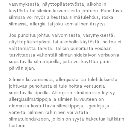
väsymyksestä, näyttöpäätetyöstä, alkoholin
käytöstä tai silmien kuivumisesta johtuen. Punoitusta
silmissä voi myös aiheuttaa silmätulehdus, roska
silmässä, allergia tai joku kemiallinen ärsytys.
Jos punoitus johtuu valvomisesta, väsymyksestä,
näyttöpäätetyöstä tai alkoholin käytöstä, hoitoa ei
välttämättä tarvita. Tällöin punoitusta voidaan
tarvittaessa vähentää silmän sidekalvon verisuonia
supistavilla silmätipoilla, joita voi käyttää parin
päivän ajan.
Silmien kuivumisesta, allergiasta tai tulehduksesta
johtuvaa punoitusta ei tule hoitaa verisuonia
supistavilla tipoilla. Allergisiin silmäoireisiin löytyy
allergiasilmätippoja ja silmien kuivuuteen on
olemassa kostuttavia silmätippoja, -geelejä ja -
voiteita. Silmien rähminen voi viitata
silmätulehdukseen, jolloin on syytä hakeutua lääkärin
hoitoon.