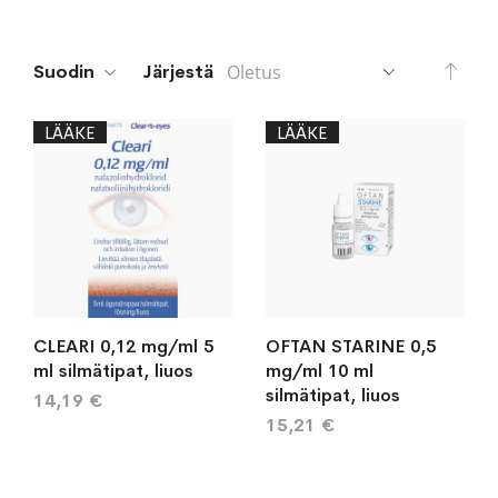
Aset
Suodin
Järjestä
lask
järj
LÄÄKE
LÄÄKE
CLEARI 0,12 mg/ml 5
OFTAN STARINE 0,5
ml silmätipat, liuos
mg/ml 10 ml
silmätipat, liuos
14,19 €
15,21 €