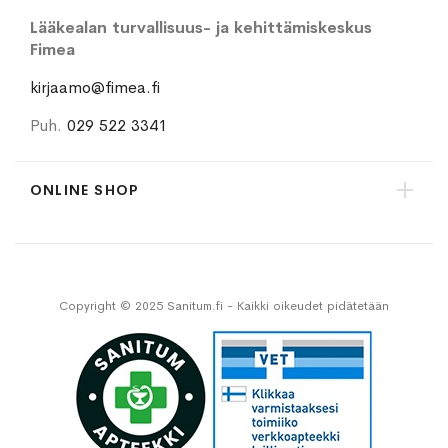
Lääkealan turvallisuus- ja kehittämiskeskus
Fimea
kirjaamo@fimea.fi
Puh.
029 522 3341
ONLINE SHOP
Copyright © 2025 Sanitum.fi - Kaikki oikeudet pidätetään