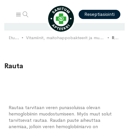
Hae
Reseptiasiointi
Etusivu
Vitamiinit, maitohappobakteerit ja muut ravintolisät
Rauta
Rauta
Rautaa tarvitaan veren punasoluissa olevan
hemoglobiinin muodostumiseen. Myös muut solut
tarvitsevat rautaa. Raudan puute aiheuttaa
anemiaa, jolloin veren hemoglobiiniarvo on