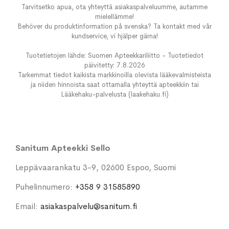
Tarvitsetko apua, ota yhteyttä asiakaspalveluumme, autamme
mielellämme!
Behöver du produktinformation på svenska? Ta kontakt med vår
kundservice, vi hjälper gärna!
Tuotetietojen lähde: Suomen Apteekkariliitto - Tuotetiedot
päivitetty: 7.8.2026
Tarkemmat tiedot kaikista markkinoilla olevista lääkevalmisteista
ja niiden hinnoista saat ottamalla yhteyttä apteekkiin tai
Lääkehaku-palvelusta (laakehaku.fi)
Sanitum Apteekki Sello
Leppävaarankatu 3-9, 02600 Espoo, Suomi
Puhelinnumero:
+358 9 31585890
Email:
asiakaspalvelu@sanitum.fi