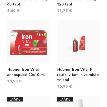
60 tabl
120 tabl
8,60 €
11,75 €
Hübner Iron Vital
Hübner Iron Vital F
annospussi 20x10 ml
rauta-vitamiinivalmiste
250 ml
18,25 €
16,95 €
LÄÄKE
LÄÄKE