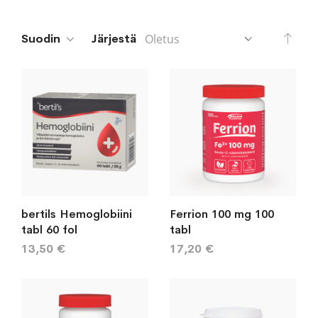
Aset
Suodin
Järjestä
lask
järj
bertils Hemoglobiini
Ferrion 100 mg 100
tabl 60 fol
tabl
13,50 €
17,20 €