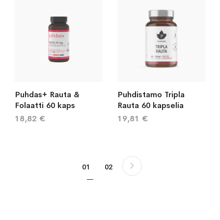
Puhdas+ Rauta &
Puhdistamo Tripla
Folaatti 60 kaps
Rauta 60 kapselia
18,82 €
19,81 €
Sivu
Sivu
Seuraava
You're currently reading page
Sivu
01
02