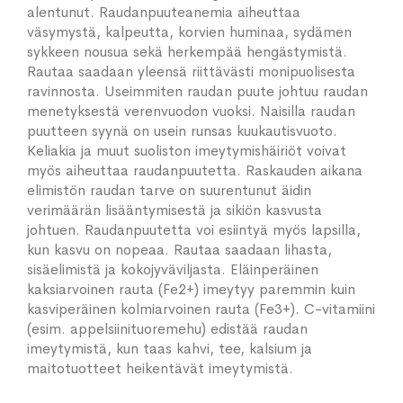
alentunut. Raudanpuuteanemia aiheuttaa
väsymystä, kalpeutta, korvien huminaa, sydämen
sykkeen nousua sekä herkempää hengästymistä.
Rautaa saadaan yleensä riittävästi monipuolisesta
ravinnosta. Useimmiten raudan puute johtuu raudan
menetyksestä verenvuodon vuoksi. Naisilla raudan
puutteen syynä on usein runsas kuukautisvuoto.
Keliakia ja muut suoliston imeytymishäiriöt voivat
myös aiheuttaa raudanpuutetta. Raskauden aikana
elimistön raudan tarve on suurentunut äidin
verimäärän lisääntymisestä ja sikiön kasvusta
johtuen. Raudanpuutetta voi esiintyä myös lapsilla,
kun kasvu on nopeaa. Rautaa saadaan lihasta,
sisäelimistä ja kokojyväviljasta. Eläinperäinen
kaksiarvoinen rauta (Fe2+) imeytyy paremmin kuin
kasviperäinen kolmiarvoinen rauta (Fe3+). C-vitamiini
(esim. appelsiinituoremehu) edistää raudan
imeytymistä, kun taas kahvi, tee, kalsium ja
maitotuotteet heikentävät imeytymistä.