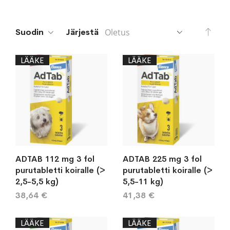
Aset
Suodin
Järjestä
lask
järj
LÄÄKE
LÄÄKE
ADTAB 112 mg 3 fol
ADTAB 225 mg 3 fol
purutabletti koiralle (>
purutabletti koiralle (>
2,5-5,5 kg)
5,5-11 kg)
38,64 €
41,38 €
LÄÄKE
LÄÄKE