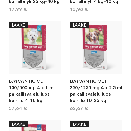
koiralle yli 25 kg-40 kg
koiralle yli 4 kg-10 kg
17,99 €
13,98 €
LÄÄKE
LÄÄKE
BAYVANTIC VET
BAYVANTIC VET
100/500 mg 4 x 1 ml
250/1250 mg 4 x 2.5 ml
paikallisvaleluliuos
paikallisvaleluliuos
koirille 4-10 kg
koirille 10-25 kg
57,64 €
62,67 €
LÄÄKE
LÄÄKE