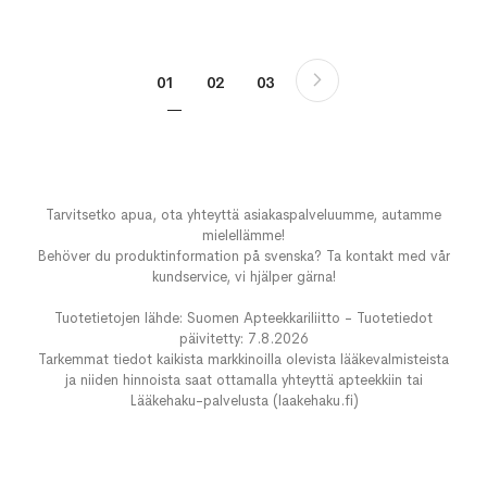
Sivu
Sivu
Seuraava
You're currently reading page
Sivu
Sivu
01
02
03
Tarvitsetko apua, ota yhteyttä asiakaspalveluumme, autamme
mielellämme!
Behöver du produktinformation på svenska? Ta kontakt med vår
kundservice, vi hjälper gärna!
Tuotetietojen lähde: Suomen Apteekkariliitto - Tuotetiedot
päivitetty: 7.8.2026
Tarkemmat tiedot kaikista markkinoilla olevista lääkevalmisteista
ja niiden hinnoista saat ottamalla yhteyttä apteekkiin tai
Lääkehaku-palvelusta (laakehaku.fi)