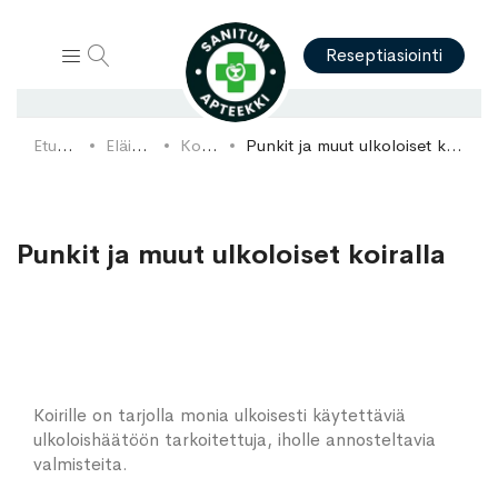
Hae
Reseptiasiointi
Etusivu
Eläimet
Koirat
Punkit ja muut ulkoloiset koiralla
Punkit ja muut ulkoloiset koiralla
Koirille on tarjolla monia ulkoisesti käytettäviä
ulkoloishäätöön tarkoitettuja, iholle annosteltavia
valmisteita.