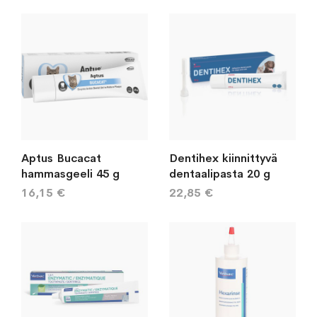
järj
Aptus Bucacat
Dentihex kiinnittyvä
hammasgeeli 45 g
dentaalipasta 20 g
16,15 €
22,85 €