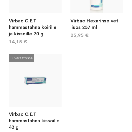
Virbac C.E.T
Virbac Hexarinse vet
hammastahna koirille
liuos 237 ml
ja kissoille 70 g
25,95 €
14,15 €
Ei varastossa
Virbac C.E.T.
hammastahna kissoille
43 g