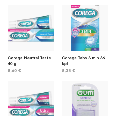
järj
Corega Neutral Taste
Corega Tabs 3 min 36
40 g
kpl
8,60 €
8,35 €