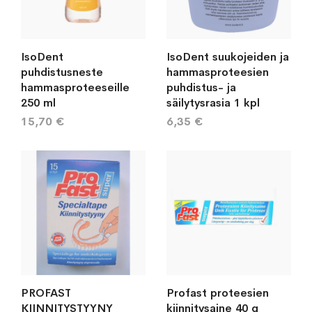
IsoDent
IsoDent suukojeiden ja
puhdistusneste
hammasproteesien
hammasproteeseille
puhdistus- ja
250 ml
säilytysrasia 1 kpl
15,70 €
6,35 €
PROFAST
Profast proteesien
KIINNITYSTYYNY
kiinnitysaine 40 g