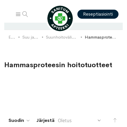
Hae
Reseptiasiointi
Etusivu
Suu ja hampaat
Suunhoitovälineet ja tarvikkeet
Hammasproteesin hoitotuotteet
Hammasproteesin hoitotuotteet
Aset
Suodin
Järjestä
lask