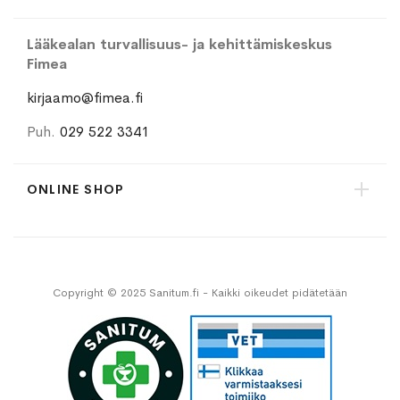
Lääkealan turvallisuus- ja kehittämiskeskus
Fimea
kirjaamo@fimea.fi
Puh.
029 522 3341
ONLINE SHOP
Copyright © 2025 Sanitum.fi - Kaikki oikeudet pidätetään