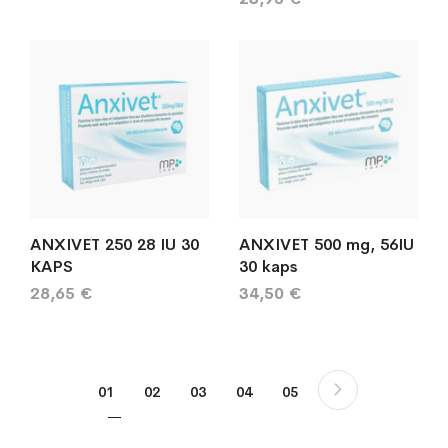
ANXIVET 250 28 IU 30
ANXIVET 500 mg, 56IU
KAPS
30 kaps
28,65 €
34,50 €
Sivu
Sivu
Seuraava
You're currently reading page
Sivu
Sivu
Sivu
Sivu
01
02
03
04
05