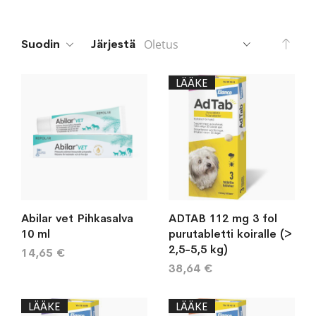
Aset
Suodin
Järjestä
lask
järj
LÄÄKE
Abilar vet Pihkasalva
ADTAB 112 mg 3 fol
10 ml
purutabletti koiralle (>
2,5-5,5 kg)
14,65 €
38,64 €
LÄÄKE
LÄÄKE