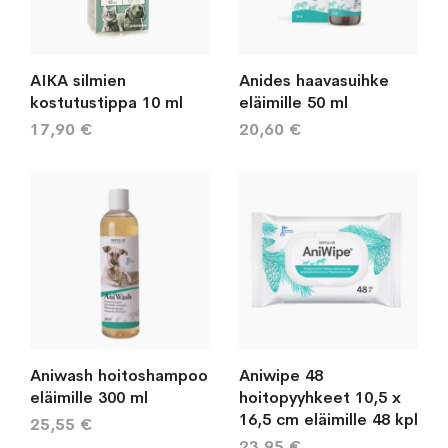
AIKA silmien
Anides haavasuihke
kostutustippa 10 ml
eläimille 50 ml
17,90 €
20,60 €
Aniwash hoitoshampoo
Aniwipe 48
eläimille 300 ml
hoitopyyhkeet 10,5 x
16,5 cm eläimille 48 kpl
25,55 €
23,95 €