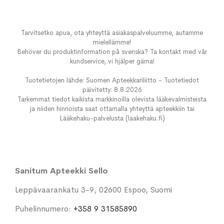
Tarvitsetko apua, ota yhteyttä asiakaspalveluumme, autamme
mielellämme!
Behöver du produktinformation på svenska? Ta kontakt med vår
kundservice, vi hjälper gärna!
Tuotetietojen lähde: Suomen Apteekkariliitto - Tuotetiedot
päivitetty: 8.8.2026
Tarkemmat tiedot kaikista markkinoilla olevista lääkevalmisteista
ja niiden hinnoista saat ottamalla yhteyttä apteekkiin tai
Lääkehaku-palvelusta (laakehaku.fi)
Sanitum Apteekki Sello
Leppävaarankatu 3-9, 02600 Espoo, Suomi
Puhelinnumero:
+358 9 31585890