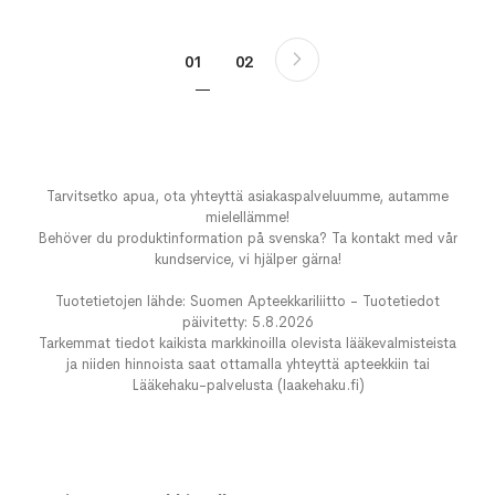
Sivu
Sivu
Seuraava
You're currently reading page
Sivu
01
02
Tarvitsetko apua, ota yhteyttä asiakaspalveluumme, autamme
mielellämme!
Behöver du produktinformation på svenska? Ta kontakt med vår
kundservice, vi hjälper gärna!
Tuotetietojen lähde: Suomen Apteekkariliitto - Tuotetiedot
päivitetty: 5.8.2026
Tarkemmat tiedot kaikista markkinoilla olevista lääkevalmisteista
ja niiden hinnoista saat ottamalla yhteyttä apteekkiin tai
Lääkehaku-palvelusta (laakehaku.fi)