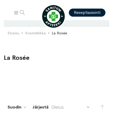
Hae
Reseptiasiointi
Etusivu
Kosmetiikka
La Rosée
La Rosée
Aset
Suodin
Järjestä
lask