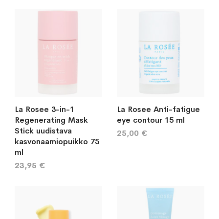
järj
La Rosee 3-in-1
La Rosee Anti-fatigue
Regenerating Mask
eye contour 15 ml
Stick uudistava
25,00 €
kasvonaamiopuikko 75
ml
23,95 €