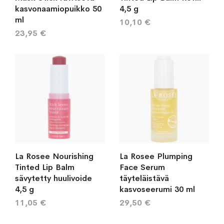
kasvonaamiopuikko 50
4,5 g
ml
10,10 €
23,95 €
La Rosee Nourishing
La Rosee Plumping
Tinted Lip Balm
Face Serum
sävytetty huulivoide
täyteläistävä
4,5 g
kasvoseerumi 30 ml
11,05 €
29,50 €