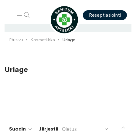
Hae
Reseptiasiointi
Etusivu
Kosmetiikka
Uriage
Uriage
Aset
Suodin
Järjestä
lask