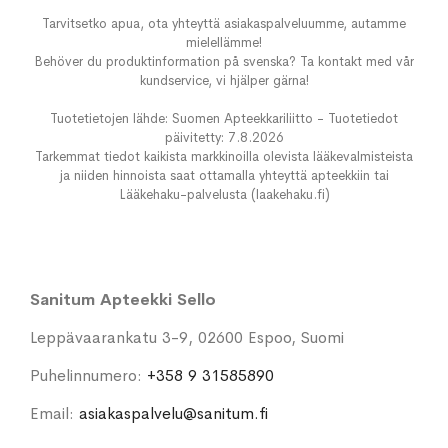
Tarvitsetko apua, ota yhteyttä asiakaspalveluumme, autamme
mielellämme!
Behöver du produktinformation på svenska? Ta kontakt med vår
kundservice, vi hjälper gärna!
Tuotetietojen lähde: Suomen Apteekkariliitto - Tuotetiedot
päivitetty: 7.8.2026
Tarkemmat tiedot kaikista markkinoilla olevista lääkevalmisteista
ja niiden hinnoista saat ottamalla yhteyttä apteekkiin tai
Lääkehaku-palvelusta (laakehaku.fi)
Sanitum Apteekki Sello
Leppävaarankatu 3-9, 02600 Espoo, Suomi
Puhelinnumero:
+358 9 31585890
Email:
asiakaspalvelu@sanitum.fi