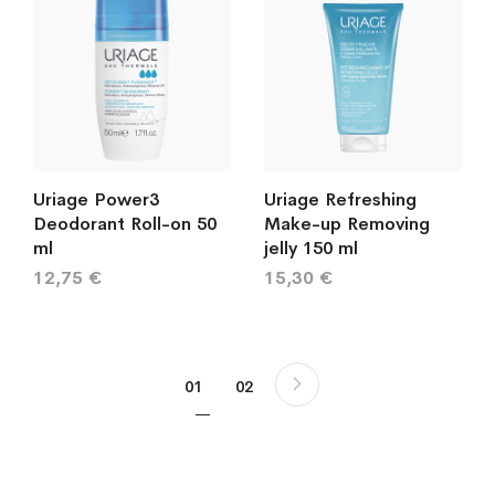
Uriage Power3
Uriage Refreshing
Deodorant Roll-on 50
Make-up Removing
ml
jelly 150 ml
12,75 €
15,30 €
Sivu
Sivu
Seuraava
You're currently reading page
Sivu
01
02