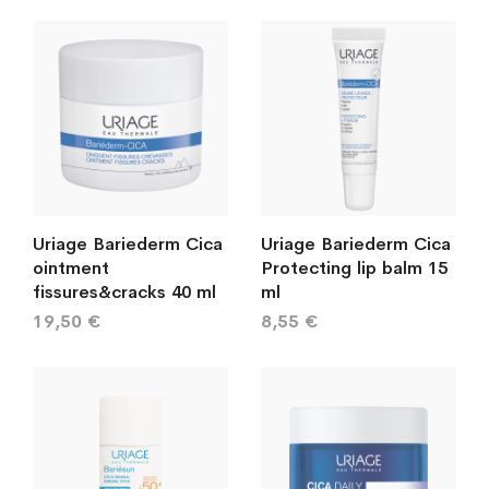
järj
Uriage Bariederm Cica
Uriage Bariederm Cica
ointment
Protecting lip balm 15
fissures&cracks 40 ml
ml
19,50 €
8,55 €