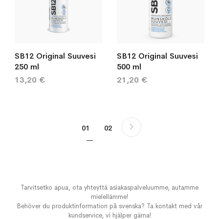
SB12 Original Suuvesi
SB12 Original Suuvesi
250 ml
500 ml
13,20 €
21,20 €
Sivu
Sivu
Seuraava
You're currently reading page
Sivu
01
02
Tarvitsetko apua, ota yhteyttä asiakaspalveluumme, autamme
mielellämme!
Behöver du produktinformation på svenska? Ta kontakt med vår
kundservice, vi hjälper gärna!