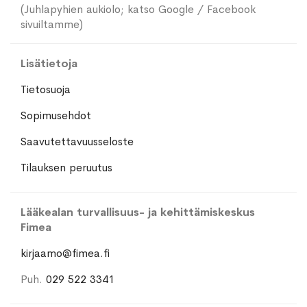
(Juhlapyhien aukiolo; katso Google / Facebook
sivuiltamme)
Lisätietoja
Tietosuoja
Sopimusehdot
Saavutettavuusseloste
Tilauksen peruutus
Lääkealan turvallisuus- ja kehittämiskeskus
Fimea
kirjaamo@fimea.fi
Puh.
029 522 3341