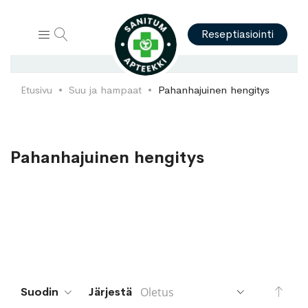
Hae
Reseptiasiointi
Etusivu
Suu ja hampaat
Pahanhajuinen hengitys
Pahanhajuinen hengitys
Aset
Suodin
Järjestä
lask