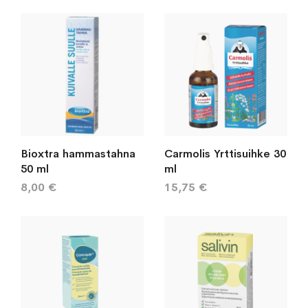
järj
Bioxtra hammastahna
Carmolis Yrttisuihke 30
50 ml
ml
8,00 €
15,75 €