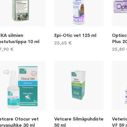
IKA silmien
Epi-Otic vet 125 ml
Optixc
ostutustippa 10 ml
Plus 2
23,65 €
7,90 €
25,80
etcare Otocur vet
Vetcare Silmäpuhdiste
Veteri
orvasuihke 30 ml
50 ml
VF 59 