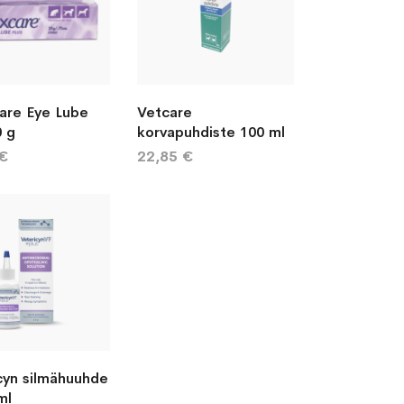
are Eye Lube
Vetcare
0 g
korvapuhdiste 100 ml
 €
22,85 €
cyn silmähuuhde
ml