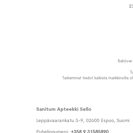
2
Behöver 
T
Tarkemmat tiedot kaikista markkinoilla ol
Sanitum Apteekki Sello
Leppävaarankatu 3-9, 02600 Espoo, Suomi
Puhelinnumero:
+358 9 31585890