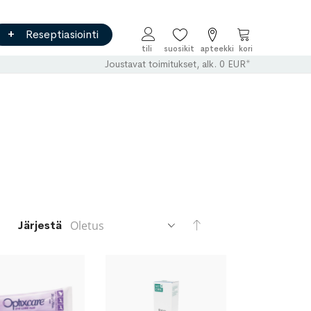
Reseptiasiointi
Ostoskori
Joustavat toimitukset, alk. 0 EUR*
Aseta
Järjestä
laskevaan
järjestykseen