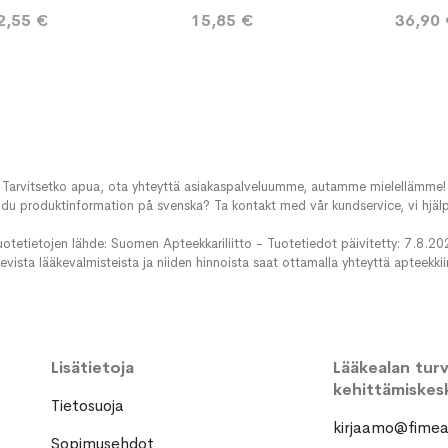
2,55 €
15,85 €
36,90
Tarvitsetko apua, ota yhteyttä asiakaspalveluumme, autamme mielellämme!
du produktinformation på svenska? Ta kontakt med vår kundservice, vi hjälp
uotetietojen lähde: Suomen Apteekkariliitto - Tuotetiedot päivitetty: 7.8.20
evista lääkevalmisteista ja niiden hinnoista saat ottamalla yhteyttä apteekki
Lisätietoja
Lääkealan turva
kehittämiskes
Tietosuoja
kirjaamo@fimea.
Sopimusehdot