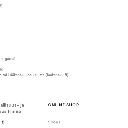
 €
er gärna!
26
in tai Lääkehaku-palvelusta (laakehaku.fi)
llisuus- ja
ONLINE SHOP
kus Fimea
fi
Shoes