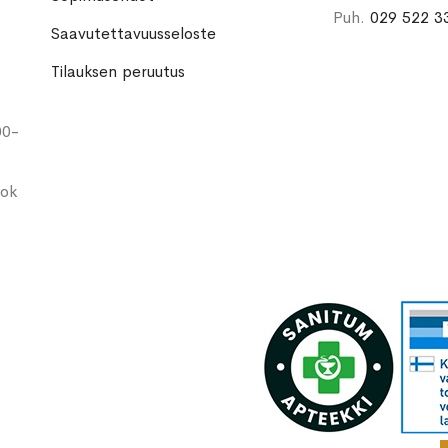
Puh.
029 522 3
Saavutettavuusseloste
Tilauksen peruutus
00-
ook