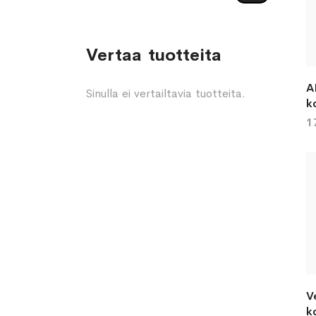
Vertaa tuotteita
A
Sinulla ei vertailtavia tuotteita.
k
1
V
k