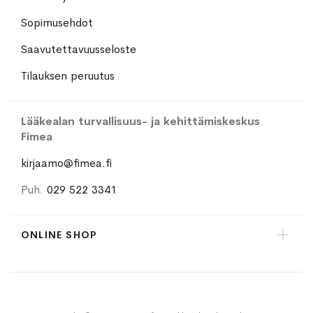
Sopimusehdot
Saavutettavuusseloste
Tilauksen peruutus
Lääkealan turvallisuus- ja kehittämiskeskus
Fimea
kirjaamo@fimea.fi
Puh.
029 522 3341
ONLINE SHOP