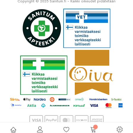
Copyright © 2025 Sanitum.fi - Kaikki oikeudet pidätetään