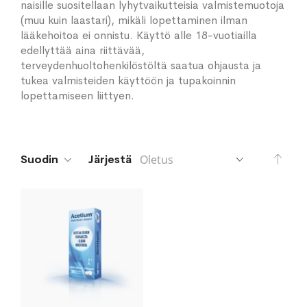
naisille suositellaan lyhytvaikutteisia valmistemuotoja
(muu kuin laastari), mikäli lopettaminen ilman
lääkehoitoa ei onnistu. Käyttö alle 18-vuotiailla
edellyttää aina riittävää,
terveydenhuoltohenkilöstöltä saatua ohjausta ja
tukea valmisteiden käyttöön ja tupakoinnin
lopettamiseen liittyen.
Aset
Suodin
Järjestä
lask
järj