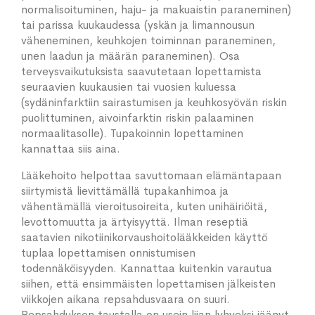
normalisoituminen, haju- ja makuaistin paraneminen)
tai parissa kuukaudessa (yskän ja limannousun
väheneminen, keuhkojen toiminnan paraneminen,
unen laadun ja määrän paraneminen). Osa
terveysvaikutuksista saavutetaan lopettamista
seuraavien kuukausien tai vuosien kuluessa
(sydäninfarktiin sairastumisen ja keuhkosyövän riskin
puolittuminen, aivoinfarktin riskin palaaminen
normaalitasolle). Tupakoinnin lopettaminen
kannattaa siis aina.
Lääkehoito helpottaa savuttomaan elämäntapaan
siirtymistä lievittämällä tupakanhimoa ja
vähentämällä vieroitusoireita, kuten unihäiriöitä,
levottomuutta ja ärtyisyyttä. Ilman reseptiä
saatavien nikotiinikorvaushoitolääkkeiden käyttö
tuplaa lopettamisen onnistumisen
todennäköisyyden. Kannattaa kuitenkin varautua
siihen, että ensimmäisten lopettamisen jälkeisten
viikkojen aikana repsahdusvaara on suuri.
Repsahduksen taustalla on usein liian lyhyeksi jäänyt