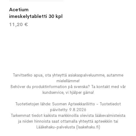
Acetium
imeskelytabletti 30 kpl
11,20 €
Tarvitsetko apua, ota yhteyttä asiakaspalveluumme, autamme
mielellämme!
Behöver du produktinformation på svenska? Ta kontakt med vår
kundservice, vi hjälper gärna!
Tuotetietojen lähde: Suomen Apteekkariliitto - Tuotetiedot
päivitetty: 9.8.2026
Tarkemmat tiedot kaikista markkinoilla olevista lääkevalmisteista
ja niiden hinnoista saat ottamalla yhteyttä apteekkiin tai
Lääkehaku-palvelusta (laakehaku.fi)