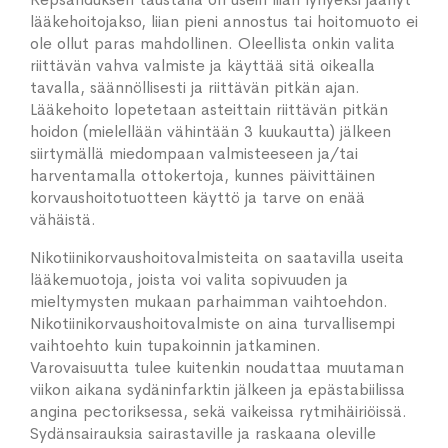
lääkehoitojakso, liian pieni annostus tai hoitomuoto ei
ole ollut paras mahdollinen. Oleellista onkin valita
riittävän vahva valmiste ja käyttää sitä oikealla
tavalla, säännöllisesti ja riittävän pitkän ajan.
Lääkehoito lopetetaan asteittain riittävän pitkän
hoidon (mielellään vähintään 3 kuukautta) jälkeen
siirtymällä miedompaan valmisteeseen ja/tai
harventamalla ottokertoja, kunnes päivittäinen
korvaushoitotuotteen käyttö ja tarve on enää
vähäistä.
Nikotiinikorvaushoitovalmisteita on saatavilla useita
lääkemuotoja, joista voi valita sopivuuden ja
mieltymysten mukaan parhaimman vaihtoehdon.
Nikotiinikorvaushoitovalmiste on aina turvallisempi
vaihtoehto kuin tupakoinnin jatkaminen.
Varovaisuutta tulee kuitenkin noudattaa muutaman
viikon aikana sydäninfarktin jälkeen ja epästabiilissa
angina pectoriksessa, sekä vaikeissa rytmihäiriöissä.
Sydänsairauksia sairastaville ja raskaana oleville