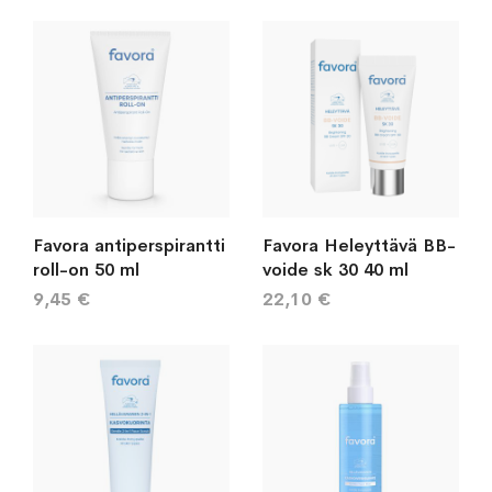
järj
Favora antiperspirantti
Favora Heleyttävä BB-
roll-on 50 ml
voide sk 30 40 ml
9,45 €
22,10 €