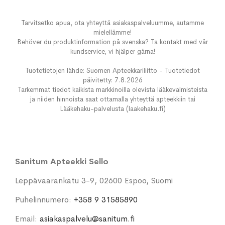
Tarvitsetko apua, ota yhteyttä asiakaspalveluumme, autamme
mielellämme!
Behöver du produktinformation på svenska? Ta kontakt med vår
kundservice, vi hjälper gärna!
Tuotetietojen lähde: Suomen Apteekkariliitto - Tuotetiedot
päivitetty: 7.8.2026
Tarkemmat tiedot kaikista markkinoilla olevista lääkevalmisteista
ja niiden hinnoista saat ottamalla yhteyttä apteekkiin tai
Lääkehaku-palvelusta (laakehaku.fi)
Sanitum Apteekki Sello
Leppävaarankatu 3-9, 02600 Espoo, Suomi
Puhelinnumero:
+358 9 31585890
Email:
asiakaspalvelu@sanitum.fi