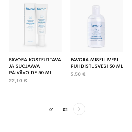
FAVORA KOSTEUTTAVA
FAVORA MISELLIVESI
JA SUOJAAVA
PUHDISTUSVESI 50 ML
PÄIVÄVOIDE 50 ML
5,50 €
22,10 €
Sivu
Sivu
Seuraava
You're currently reading page
Sivu
01
02