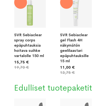
-20%
-20%
SVR Sebiaclear
SVR Sebiaclear
spray corps
gel Flash 4H
epäpuhtauksia
näkymätön
hoitava suihke
geelilaastari
vartalolle 150 ml
epäpuhtauksille
15 ml
15,75 €
19,70 €
11,00 €
13,75 €
Edulliset tuotepaketit