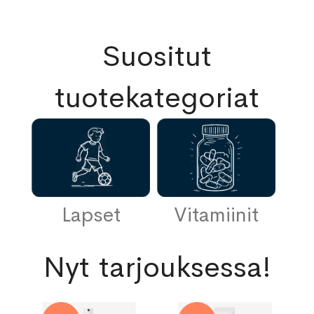
Suositut
tuotekategoriat
ka
Lapset
Vitamiinit
Nyt tarjouksessa!