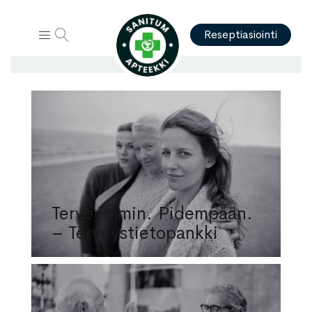
Hae
Reseptiasiointi
Terveemmin. Pidempään.
– Terveystietopankki