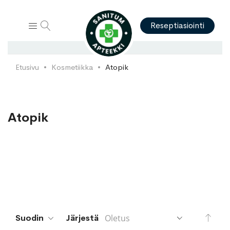
Hae
Reseptiasiointi
Etusivu
Kosmetiikka
Atopik
Atopik
Aset
Suodin
Järjestä
lask