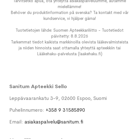
Tarvitsetko apua, ota yhteyttä asiakaspalveluumme, autamme
mielellämme!
Behöver du produktinformation på svenska? Ta kontakt med vår
kundservice, vi hjälper gärna!
Tuotetietojen lähde: Suomen Apteekkariliitto - Tuotetiedot
päivitetty: 8.8.2026
Tarkemmat tiedot kaikista markkinoilla olevista lääkevalmisteista
ja niiden hinnoista saat ottamalla yhteyttä apteekkiin tai
Lääkehaku-palvelusta (laakehaku.fi)
Sanitum Apteekki Sello
Leppävaarankatu 3-9, 02600 Espoo, Suomi
Puhelinnumero:
+358 9 31585890
Email:
asiakaspalvelu@sanitum.fi