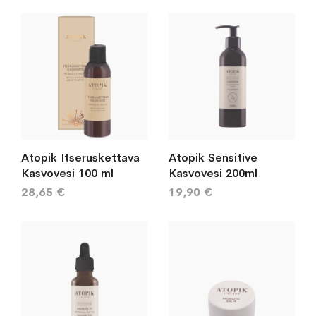
järj
Atopik Itseruskettava
Atopik Sensitive
Kasvovesi 100 ml
Kasvovesi 200ml
28,65 €
19,90 €