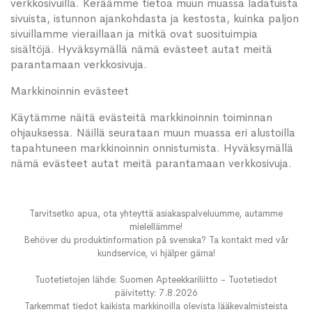
verkkosivuilla. Keräämme tietoa muun muassa ladatuista
sivuista, istunnon ajankohdasta ja kestosta, kuinka paljon
sivuillamme vieraillaan ja mitkä ovat suosituimpia
sisältöjä. Hyväksymällä nämä evästeet autat meitä
parantamaan verkkosivuja.
Markkinoinnin evästeet
Käytämme näitä evästeitä markkinoinnin toiminnan
ohjauksessa. Näillä seurataan muun muassa eri alustoilla
tapahtuneen markkinoinnin onnistumista. Hyväksymällä
nämä evästeet autat meitä parantamaan verkkosivuja.
Tarvitsetko apua, ota yhteyttä asiakaspalveluumme, autamme
mielellämme!
Behöver du produktinformation på svenska? Ta kontakt med vår
kundservice, vi hjälper gärna!
Tuotetietojen lähde: Suomen Apteekkariliitto - Tuotetiedot
päivitetty: 7.8.2026
Tarkemmat tiedot kaikista markkinoilla olevista lääkevalmisteista