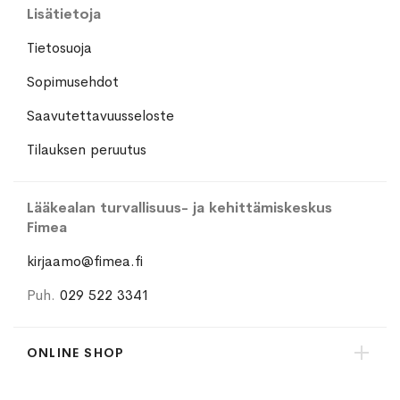
Lisätietoja
Tietosuoja
Sopimusehdot
Saavutettavuusseloste
Tilauksen peruutus
Lääkealan turvallisuus- ja kehittämiskeskus
Fimea
kirjaamo@fimea.fi
Puh.
029 522 3341
ONLINE SHOP