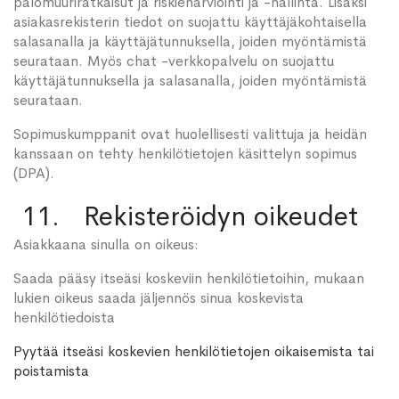
palomuuriratkaisut ja riskienarviointi ja -hallinta. Lisäksi
asiakasrekisterin tiedot on suojattu käyttäjäkohtaisella
salasanalla ja käyttäjätunnuksella, joiden myöntämistä
seurataan. Myös chat -verkkopalvelu on suojattu
käyttäjätunnuksella ja salasanalla, joiden myöntämistä
seurataan.
Sopimuskumppanit ovat huolellisesti valittuja ja heidän
kanssaan on tehty henkilötietojen käsittelyn sopimus
(DPA).
11. Rekisteröidyn oikeudet
Asiakkaana sinulla on oikeus:
Saada pääsy itseäsi koskeviin henkilötietoihin, mukaan
lukien oikeus saada jäljennös sinua koskevista
henkilötiedoista
Pyytää itseäsi koskevien henkilötietojen oikaisemista tai
poistamista