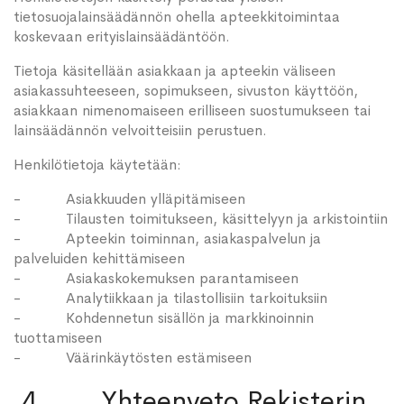
tietosuojalainsäädännön ohella apteekkitoimintaa
koskevaan erityislainsäädäntöön.
Tietoja käsitellään asiakkaan ja apteekin väliseen
asiakassuhteeseen, sopimukseen, sivuston käyttöön,
asiakkaan nimenomaiseen erilliseen suostumukseen tai
lainsäädännön velvoitteisiin perustuen.
Henkilötietoja käytetään:
- Asiakkuuden ylläpitämiseen
- Tilausten toimitukseen, käsittelyyn ja arkistointiin
- Apteekin toiminnan, asiakaspalvelun ja
palveluiden kehittämiseen
- Asiakaskokemuksen parantamiseen
- Analytiikkaan ja tilastollisiin tarkoituksiin
- Kohdennetun sisällön ja markkinoinnin
tuottamiseen
- Väärinkäytösten estämiseen
4. Yhteenveto Rekisterin