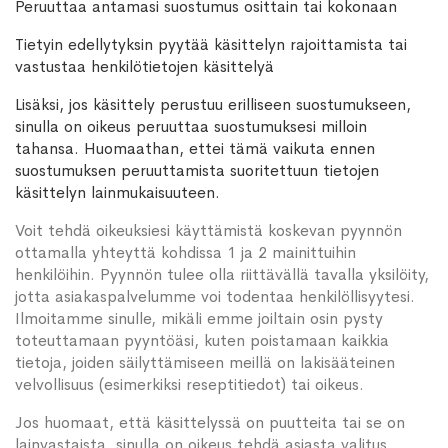
Peruuttaa antamasi suostumus osittain tai kokonaan
Tietyin edellytyksin pyytää käsittelyn rajoittamista tai
vastustaa henkilötietojen käsittelyä
Lisäksi, jos käsittely perustuu erilliseen suostumukseen,
sinulla on oikeus peruuttaa suostumuksesi milloin
tahansa. Huomaathan, ettei tämä vaikuta ennen
suostumuksen peruuttamista suoritettuun tietojen
käsittelyn lainmukaisuuteen.
Voit tehdä oikeuksiesi käyttämistä koskevan pyynnön
ottamalla yhteyttä kohdissa 1 ja 2 mainittuihin
henkilöihin. Pyynnön tulee olla riittävällä tavalla yksilöity,
jotta asiakaspalvelumme voi todentaa henkilöllisyytesi.
Ilmoitamme sinulle, mikäli emme joiltain osin pysty
toteuttamaan pyyntöäsi, kuten poistamaan kaikkia
tietoja, joiden säilyttämiseen meillä on lakisääteinen
velvollisuus (esimerkiksi reseptitiedot) tai oikeus.
Jos huomaat, että käsittelyssä on puutteita tai se on
lainvastaista, sinulla on oikeus tehdä asiasta valitus