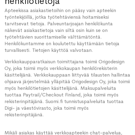
henkilötietoja
Apteekissa asiakastietoihin on pääsy vain apteekin
työntekijöillä, jotka työtehtäviensä hoitamiseksi
tarvitsevat tietoja. Palveuntarjoajan henkilökunta
näkevät asiakastietoja vain siltä osin kuin se on
työtehtävien suorittamiselle välttämätöntä.
Henkilökuntamme on koulutettu käyttämään tietoja
turvallisesti. Tietojen käyttöä valvotaan.
Verkkokaupparatkaisun toimittajana toimii Origodesign
Oy, joka toimii myös verkkokaupan henkilörekisterin
käsittelijänä. Verkkokauppaan liittyvää tilausten hallintaa
ohjaava järjestelmää ylläpitää Origodesign Oy, joka toimii
myös henkilötietojen käsittelijänä. Maksupalveluita
tuottaa Paytrail/Checkout Finland, joka toimii myös
rekisterinpitäjänä. Suomi.fi tunnistuspalveluita tuottaa
Digi- ja väestövirasto, joka toimii myös
rekisterinpitäjänä.
Mikäli asiakas käyttää verkkoapteekin chat-palvelua,