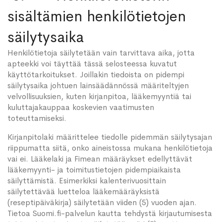
sisältämien henkilötietojen
säilytysaika
Henkilötietoja säilytetään vain tarvittava aika, jotta
apteekki voi täyttää tässä selosteessa kuvatut
käyttötarkoitukset. Joillakin tiedoista on pidempi
säilytysaika johtuen lainsäädännössä määriteltyjen
velvollisuuksien, kuten kirjanpitoa, lääkemyyntiä tai
kuluttajakauppaa koskevien vaatimusten
toteuttamiseksi.
Kirjanpitolaki määrittelee tiedolle pidemmän säilytysajan
riippumatta siitä, onko aineistossa mukana henkilötietoja
vai ei. Lääkelaki ja Fimean määräykset edellyttävät
lääkemyynti- ja toimitustietojen pidempiaikaista
säilyttämistä. Esimerkiksi kalenterivuosittain
säilytettävää luetteloa lääkemääräyksistä
(reseptipäiväkirja) säilytetään viiden (5) vuoden ajan.
Tietoa Suomi.fi-palvelun kautta tehdystä kirjautumisesta