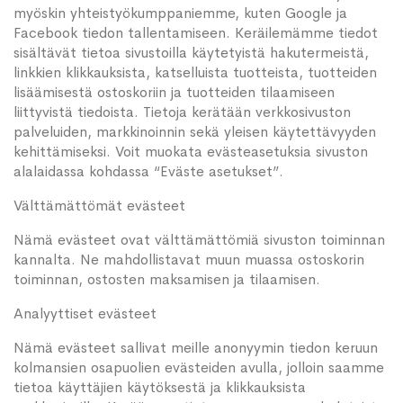
myöskin yhteistyökumppaniemme, kuten Google ja
Facebook tiedon tallentamiseen. Keräilemämme tiedot
sisältävät tietoa sivustoilla käytetyistä hakutermeistä,
linkkien klikkauksista, katselluista tuotteista, tuotteiden
lisäämisestä ostoskoriin ja tuotteiden tilaamiseen
liittyvistä tiedoista. Tietoja kerätään verkkosivuston
palveluiden, markkinoinnin sekä yleisen käytettävyyden
kehittämiseksi. Voit muokata evästeasetuksia sivuston
alalaidassa kohdassa “Eväste asetukset”.
Välttämättömät evästeet
Nämä evästeet ovat välttämättömiä sivuston toiminnan
kannalta. Ne mahdollistavat muun muassa ostoskorin
toiminnan, ostosten maksamisen ja tilaamisen.
Analyyttiset evästeet
Nämä evästeet sallivat meille anonyymin tiedon keruun
kolmansien osapuolien evästeiden avulla, jolloin saamme
tietoa käyttäjien käytöksestä ja klikkauksista