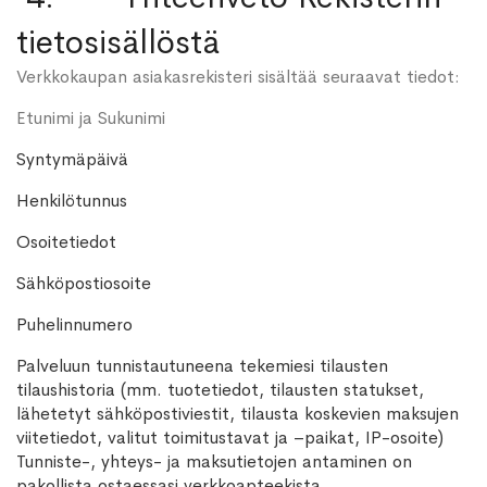
tietosisällöstä
Verkkokaupan asiakasrekisteri sisältää seuraavat tiedot:
Etunimi ja Sukunimi
Syntymäpäivä
Henkilötunnus
Osoitetiedot
Sähköpostiosoite
Puhelinnumero
Palveluun tunnistautuneena tekemiesi tilausten
tilaushistoria (mm. tuotetiedot, tilausten statukset,
lähetetyt sähköpostiviestit, tilausta koskevien maksujen
viitetiedot, valitut toimitustavat ja –paikat, IP-osoite)
Tunniste-, yhteys- ja maksutietojen antaminen on
pakollista ostaessasi verkkoapteekista.