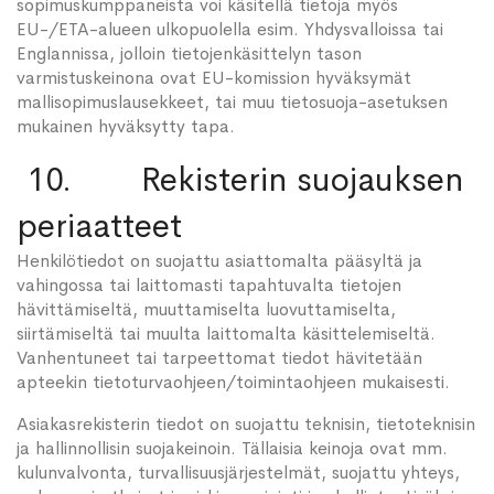
sopimuskumppaneista voi käsitellä tietoja myös
EU-/ETA-alueen ulkopuolella esim. Yhdysvalloissa tai
Englannissa, jolloin tietojenkäsittelyn tason
varmistuskeinona ovat EU-komission hyväksymät
mallisopimuslausekkeet, tai muu tietosuoja-asetuksen
mukainen hyväksytty tapa.
10. Rekisterin suojauksen
periaatteet
Henkilötiedot on suojattu asiattomalta pääsyltä ja
vahingossa tai laittomasti tapahtuvalta tietojen
hävittämiseltä, muuttamiselta luovuttamiselta,
siirtämiseltä tai muulta laittomalta käsittelemiseltä.
Vanhentuneet tai tarpeettomat tiedot hävitetään
apteekin tietoturvaohjeen/toimintaohjeen mukaisesti.
Asiakasrekisterin tiedot on suojattu teknisin, tietoteknisin
ja hallinnollisin suojakeinoin. Tällaisia keinoja ovat mm.
kulunvalvonta, turvallisuusjärjestelmät, suojattu yhteys,