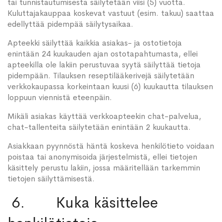
tai tunnistautumisesta säilytetään viisi (5) vuotta.
Kuluttajakauppaa koskevat vastuut (esim. takuu) saattaa
edellyttää pidempää säilytysaikaa.
Apteekki säilyttää kaikkia asiakas- ja ostotietoja
enintään 24 kuukauden ajan ostotapahtumasta, ellei
apteekilla ole lakiin perustuvaa syytä säilyttää tietoja
pidempään. Tilauksen reseptilääkerivejä säilytetään
verkkokaupassa korkeintaan kuusi (6) kuukautta tilauksen
loppuun viennistä eteenpäin.
Mikäli asiakas käyttää verkkoapteekin chat-palvelua,
chat-tallenteita säilytetään enintään 2 kuukautta.
Asiakkaan pyynnöstä häntä koskeva henkilötieto voidaan
poistaa tai anonymisoida järjestelmistä, ellei tietojen
käsittely perustu lakiin, jossa määritellään tarkemmin
tietojen säilyttämisestä.
6. Kuka käsittelee