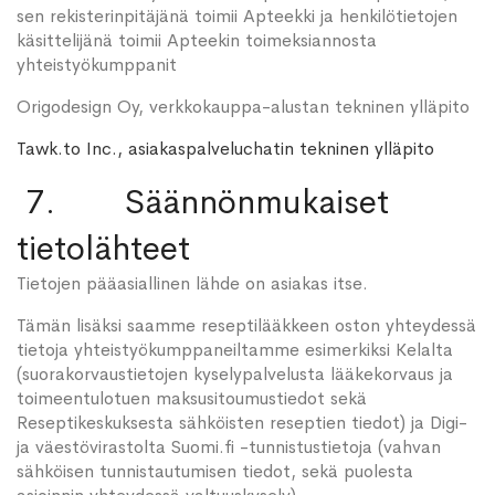
sen rekisterinpitäjänä toimii Apteekki ja henkilötietojen
käsittelijänä toimii Apteekin toimeksiannosta
yhteistyökumppanit
Origodesign Oy, verkkokauppa-alustan tekninen ylläpito
Tawk.to Inc., asiakaspalveluchatin tekninen ylläpito
7. Säännönmukaiset
tietolähteet
Tietojen pääasiallinen lähde on asiakas itse.
Tämän lisäksi saamme reseptilääkkeen oston yhteydessä
tietoja yhteistyökumppaneiltamme esimerkiksi Kelalta
(suorakorvaustietojen kyselypalvelusta lääkekorvaus ja
toimeentulotuen maksusitoumustiedot sekä
Reseptikeskuksesta sähköisten reseptien tiedot) ja Digi-
ja väestövirastolta Suomi.fi -tunnistustietoja (vahvan
sähköisen tunnistautumisen tiedot, sekä puolesta