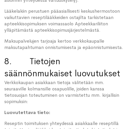
asioinnin yhteydessä valtuuskysely).
Lääkelakiin perustuen pääasiallisesti keskushermostoon
vaikuttavien reseptilääkkeiden ostajilta tarkistetaan
apteekkisopimuksen voimassaolo Apteekkariliiton
ylläpitämästä apteekkisopimusjärjestelmästä.
Maksupalvelujen tarjoaja kertoo verkkokaupalle
maksutapahtuman onnistumisesta ja epäonnistumisesta.
8. Tietojen
säännönmukaiset luovutukset
Verkkokaupan asiakkaan tietoja välitetään mm.
seuraaville kolmansille osapuolille, joiden kanssa
tietosuojan toteutuminen on varmistettu mm. kirjallisin
sopimuksin:
Luovutettava tieto:
Reseptin toimituksen yhteydessä asiakkaalle reseptillä