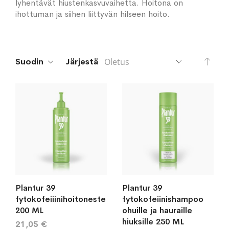
lyhentävät hiustenkasvuvaihetta. Hoitona on
ihottuman ja siihen liittyvän hilseen hoito.
Aset
Suodin
Järjestä
lask
järj
Plantur 39
Plantur 39
fytokofeiiinihoitoneste
fytokofeiinishampoo
200 ML
ohuille ja hauraille
hiuksille 250 ML
21,05 €