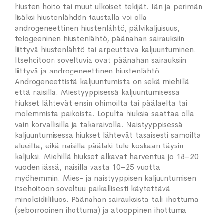
hiusten hoito tai muut ulkoiset tekijät. Iän ja perimän
lisäksi hiustenlähdön taustalla voi olla
androgeneettinen hiustenlähtö, pälvikaljuisuus,
telogeeninen hiustenlähtö, päänahan sairauksiin
liittyvä hiustenlähtö tai arpeuttava kaljuuntuminen.
Itsehoitoon soveltuvia ovat päänahan sairauksiin
liittyvä ja androgeneettinen hiustenlähtö.
Androgeneettistä kaljuuntumista on sekä miehillä
että naisilla. Miestyyppisessä kaljuuntumisessa
hiukset lähtevät ensin ohimoilta tai päälaelta tai
molemmista paikoista. Lopulta hiuksia saattaa olla
vain korvallisilla ja takaraivolla. Naistyyppisessä
kaljuuntumisessa hiukset lähtevät tasaisesti samoilta
alueilta, eikä naisilla päälaki tule koskaan täysin
kaljuksi. Miehillä hiukset alkavat harventua jo 18–20
vuoden iässä, naisilla vasta 10–25 vuotta
myöhemmin. Mies- ja naistyyppisen kaljuuntumisen
itsehoitoon soveltuu paikallisesti käytettävä
minoksidiililiuos. Päänahan sairauksista tali-ihottuma
(seborrooinen ihottuma) ja atooppinen ihottuma