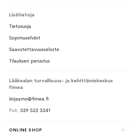
Lisätietoja
Tietosuoja
Sopimusehdot
Saavutettavuusseloste
Tilauksen peruutus
Lääkealan turvallisuus- ja kehittämiskeskus
Fimea
kirjaamo@fimea.fi
Puh.
029 522 3341
ONLINE SHOP