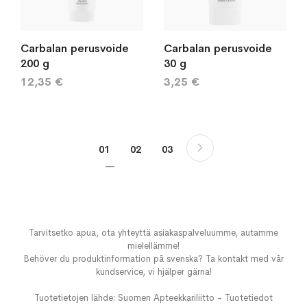
Carbalan perusvoide
Carbalan perusvoide
200 g
30 g
12,35 €
3,25 €
Sivu
Sivu
Seuraava
You're currently reading page
Sivu
Sivu
01
02
03
Tarvitsetko apua, ota yhteyttä asiakaspalveluumme, autamme
mielellämme!
Behöver du produktinformation på svenska? Ta kontakt med vår
kundservice, vi hjälper gärna!
Tuotetietojen lähde: Suomen Apteekkariliitto - Tuotetiedot