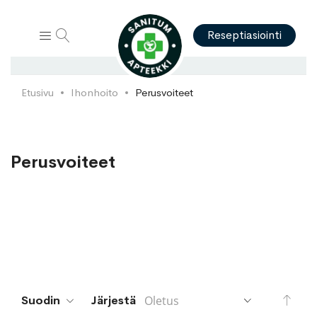
Hae
Reseptiasiointi
Etusivu
Ihonhoito
Perusvoiteet
Perusvoiteet
Aset
Suodin
Järjestä
lask