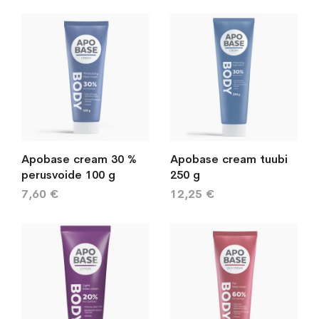
järj
Apobase cream 30 %
Apobase cream tuubi
perusvoide 100 g
250 g
7,60 €
12,25 €