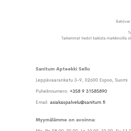
Behöver 
T
Tarkemmat tiedot kaikista markkinoilla ol
Sanitum Apteekki Sello
Leppävaarankatu 3-9, 02600 Espoo, Suomi
Puhelinnumero:
+358 9 31585890
Email:
asiakaspalvelu@sanitum.fi
Myymälämme on avoinna:
Ma-Pe 08.00-20.00, La 10.00-19.00, Su 11.