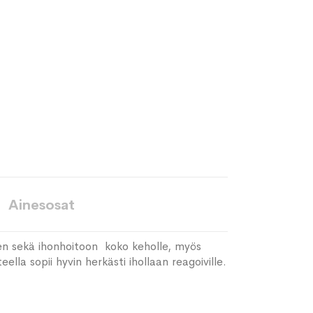
Ainesosat
en sekä ihonhoitoon koko keholle, myös
lla sopii hyvin herkästi ihollaan reagoiville.