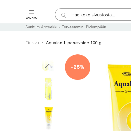
Hae
VALIKKO
Hae
Sanitum Apteekki - Terveemmin. Pidempään.
Etusivu
Aqualan L perusvoide 100 g
Skip
Skip
to
to
-25%
the
the
end
beginning
of
of
the
the
images
images
gallery
gallery