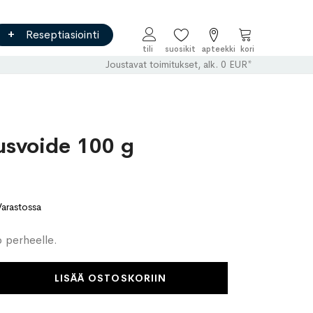
Reseptiasiointi
Ostoskori
Joustavat toimitukset, alk. 0 EUR*
usvoide 100 g
Varastossa
 perheelle.
LISÄÄ OSTOSKORIIN