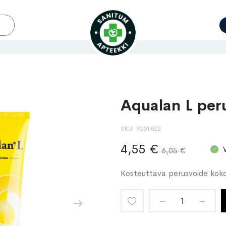
Aqualan L per
SKU
9251822
4,55 €
6,05 €
Kosteuttava perusvoide koko
Lisää
toivelistaan