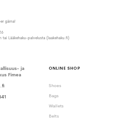
er gärna!
26
in tai Lääkehaku-palvelusta (laakehaku.fi)
llisuus- ja
ONLINE SHOP
kus Fimea
fi
Shoes
Bags
341
Wallets
Belts