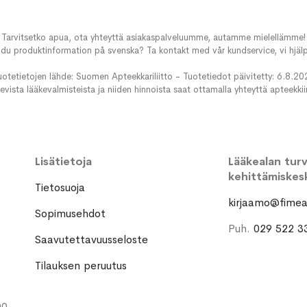
Tarvitsetko apua, ota yhteyttä asiakaspalveluumme, autamme mielellämme!
du produktinformation på svenska? Ta kontakt med vår kundservice, vi hjälp
uotetietojen lähde: Suomen Apteekkariliitto - Tuotetiedot päivitetty: 6.8.20
evista lääkevalmisteista ja niiden hinnoista saat ottamalla yhteyttä apteekki
Lisätietoja
Lääkealan turva
kehittämiskes
Tietosuoja
kirjaamo@fimea.
Sopimusehdot
Puh.
029 522 3
Saavutettavuusseloste
Tilauksen peruutus
00-