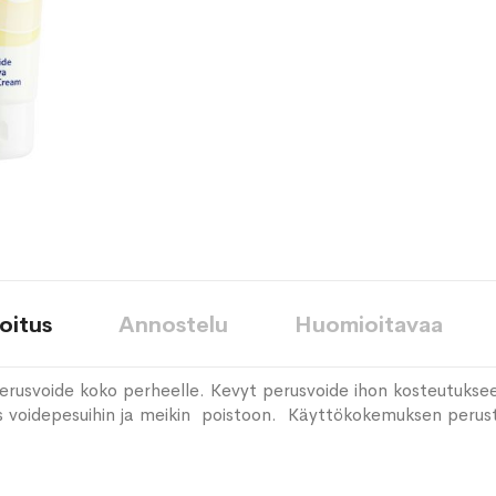
oitus
Annostelu
Huomioitavaa
erusvoide koko perheelle. Kevyt perusvoide ihon kosteutukse
ös voidepesuihin ja meikin poistoon. Käyttökokemuksen perustee