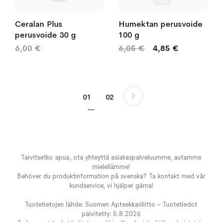
Ceralan Plus
Humektan perusvoide
perusvoide 30 g
100 g
6,00 €
6,05 €
4,85 €
Sivu
Sivu
Seuraava
You're currently reading page
Sivu
01
02
Tarvitsetko apua, ota yhteyttä asiakaspalveluumme, autamme
mielellämme!
Behöver du produktinformation på svenska? Ta kontakt med vår
kundservice, vi hjälper gärna!
Tuotetietojen lähde: Suomen Apteekkariliitto - Tuotetiedot
päivitetty: 5.8.2026