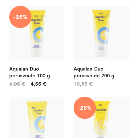
järj
-25%
Aqualan Duo
Aqualan Duo
perusvoide 100 g
perusvoide 200 g
6,05 €
4,55 €
10,85 €
-25%