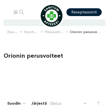
Hae
Reseptiasiointi
Etusivu
Ihonhoito
Perusvoiteet
Orionin perusvoiteet
Orionin perusvoiteet
Aset
Suodin
Järjestä
lask