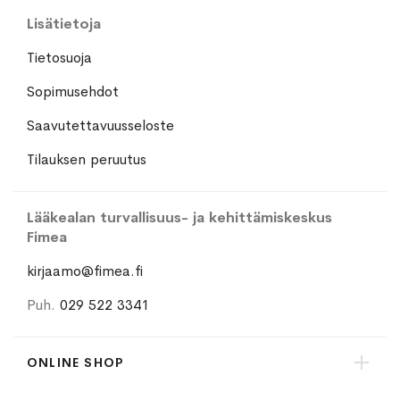
Lisätietoja
Tietosuoja
Sopimusehdot
Saavutettavuusseloste
Tilauksen peruutus
Lääkealan turvallisuus- ja kehittämiskeskus
Fimea
kirjaamo@fimea.fi
Puh.
029 522 3341
ONLINE SHOP