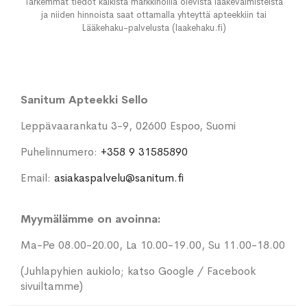
Tarkemmat tiedot kaikista markkinoilla olevista lääkevalmisteista
ja niiden hinnoista saat ottamalla yhteyttä apteekkiin tai
Lääkehaku-palvelusta (laakehaku.fi)
Sanitum Apteekki Sello
Leppävaarankatu 3-9, 02600 Espoo, Suomi
Puhelinnumero:
+358 9 31585890
Email:
asiakaspalvelu@sanitum.fi
Myymälämme on avoinna:
Ma-Pe 08.00-20.00, La 10.00-19.00, Su 11.00-18.00
(Juhlapyhien aukiolo; katso Google / Facebook
sivuiltamme)