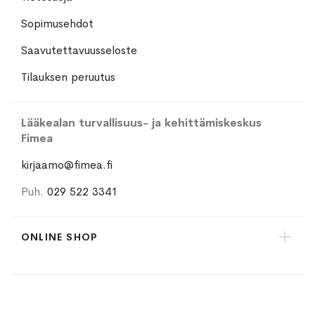
Sopimusehdot
Saavutettavuusseloste
Tilauksen peruutus
Lääkealan turvallisuus- ja kehittämiskeskus
Fimea
kirjaamo@fimea.fi
Puh.
029 522 3341
ONLINE SHOP