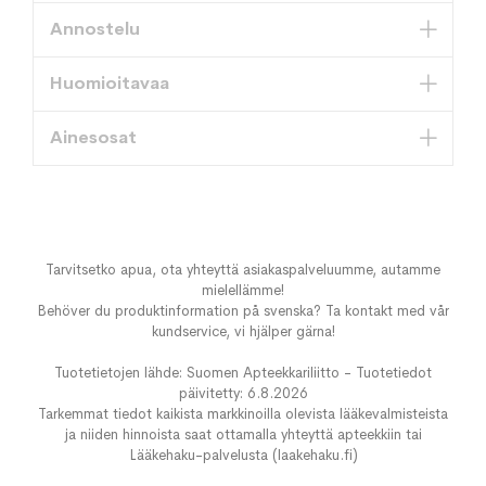
Annostelu
Huomioitavaa
Ainesosat
Tarvitsetko apua, ota yhteyttä asiakaspalveluumme, autamme
mielellämme!
Behöver du produktinformation på svenska? Ta kontakt med vår
kundservice, vi hjälper gärna!
Tuotetietojen lähde: Suomen Apteekkariliitto - Tuotetiedot
päivitetty: 6.8.2026
Tarkemmat tiedot kaikista markkinoilla olevista lääkevalmisteista
ja niiden hinnoista saat ottamalla yhteyttä apteekkiin tai
Lääkehaku-palvelusta (laakehaku.fi)