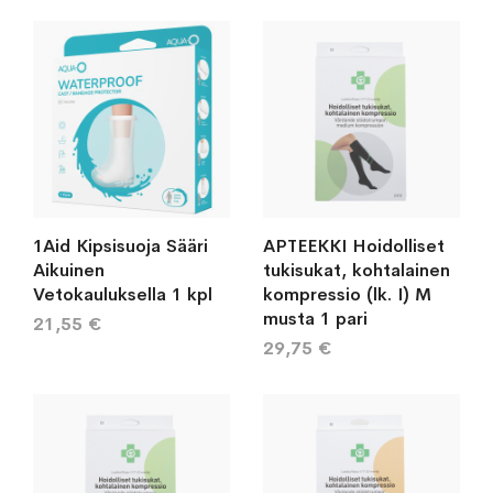
järj
1Aid Kipsisuoja Sääri
APTEEKKI Hoidolliset
Aikuinen
tukisukat, kohtalainen
Vetokauluksella 1 kpl
kompressio (lk. I) M
musta 1 pari
21,55 €
29,75 €