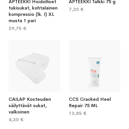
APTEEKKI Hoidolliset
APTEEKKI Talkki 75 g
tukisukat, kohtalainen
7,20 €
kompressio (lk. I) XL
musta 1 pari
29,75 €
CAILAP Kosteuden
CCS Cracked Heel
säilyttävät sukat,
Repair 75 ML
valkoinen
13,85 €
4,30 €