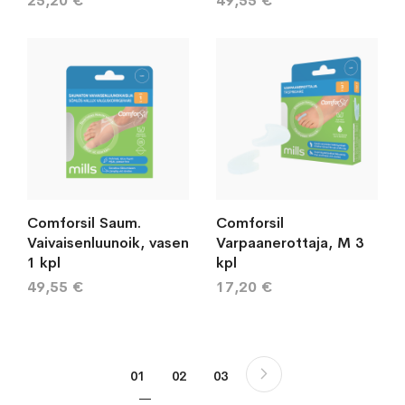
25,20 €
49,55 €
Comforsil Saum.
Comforsil
Vaivaisenluunoik, vasen
Varpaanerottaja, M 3
1 kpl
kpl
49,55 €
17,20 €
Sivu
Sivu
Seuraava
You're currently reading page
Sivu
Sivu
01
02
03