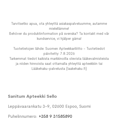
Tarvitsetko apua, ota yhteyttä asiakaspalveluumme, autamme
mielellämme!
Behöver du produktinformation på svenska? Ta kontakt med vår
kundservice, vi hjälper gärna!
Tuotetietojen lähde: Suomen Apteekkariliitto - Tuotetiedot
päivitetty: 7.8.2026
Tarkemmat tiedot kaikista markkinoilla olevista lääkevalmisteista
ja niiden hinnoista saat ottamalla yhteyttä apteekkiin tai
Lääkehaku-palvelusta (laakehaku.fi)
Sanitum Apteekki Sello
Leppävaarankatu 3-9, 02600 Espoo, Suomi
Puhelinnumero:
+358 9 31585890