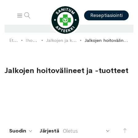
Hae
Reseptiasiointi
Etusivu
Ihonhoito
Jalkojen ja käsien hoito
Jalkojen hoitovälineet ja -tuotteet
Jalkojen hoitovälineet ja -tuotteet
Aset
Suodin
Järjestä
lask