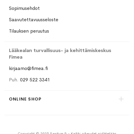
Sopimusehdot
Saavutettavuusseloste
Tilauksen peruutus
Lääkealan turvallisuus- ja kehittämiskeskus
Fimea
kirjaamo@fimea.fi
Puh.
029 522 3341
ONLINE SHOP
Copyright © 2025 Sanitum.fi - Kaikki oikeudet pidätetään