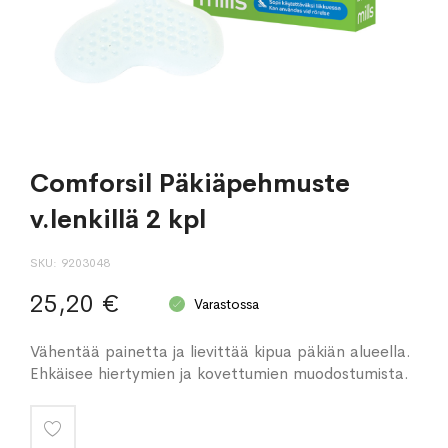
Comforsil Päkiäpehmuste
v.lenkillä 2 kpl
SKU
9203048
25,20 €
Varastossa
Vähentää painetta ja lievittää kipua päkiän alueella.
Ehkäisee hiertymien ja kovettumien muodostumista.
Lisää