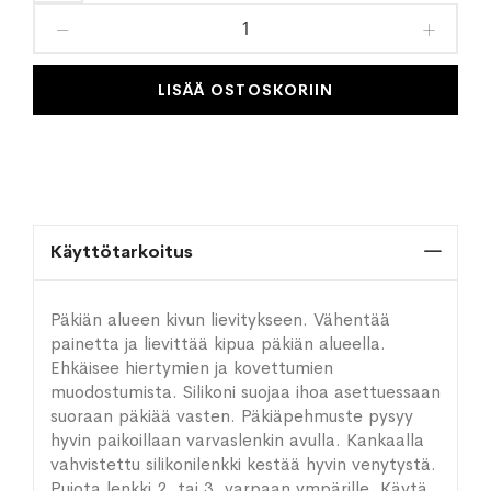
toivelistaan
LISÄÄ OSTOSKORIIN
Käyttötarkoitus
Päkiän alueen kivun lievitykseen. Vähentää
painetta ja lievittää kipua päkiän alueella.
Ehkäisee hiertymien ja kovettumien
muodostumista. Silikoni suojaa ihoa asettuessaan
suoraan päkiää vasten. Päkiäpehmuste pysyy
hyvin paikoillaan varvaslenkin avulla. Kankaalla
vahvistettu silikonilenkki kestää hyvin venytystä.
Pujota lenkki 2. tai 3. varpaan ympärille. Käytä