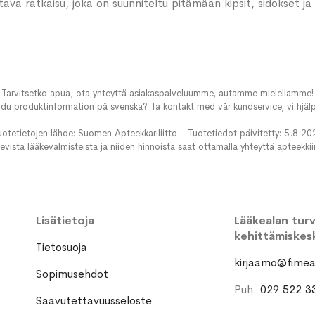
va ratkaisu, joka on suunniteltu pitämään kipsit, sidokset ja s
Tarvitsetko apua, ota yhteyttä asiakaspalveluumme, autamme mielellämme!
du produktinformation på svenska? Ta kontakt med vår kundservice, vi hjälp
uotetietojen lähde: Suomen Apteekkariliitto - Tuotetiedot päivitetty: 5.8.20
evista lääkevalmisteista ja niiden hinnoista saat ottamalla yhteyttä apteekki
Lisätietoja
Lääkealan turva
kehittämiskes
Tietosuoja
kirjaamo@fimea.
Sopimusehdot
Puh.
029 522 3
Saavutettavuusseloste