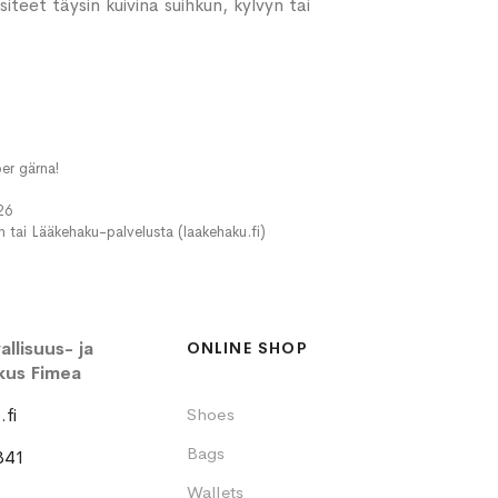
iteet täysin kuivina suihkun, kylvyn tai
er gärna!
26
in tai Lääkehaku-palvelusta (laakehaku.fi)
llisuus- ja
ONLINE SHOP
kus Fimea
fi
Shoes
Bags
341
Wallets