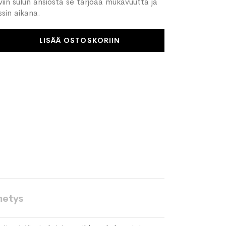
iiviin sulun ansiosta se tarjoaa mukavuutta ja
sin aikana.
LISÄÄ OSTOSKORIIN
metys