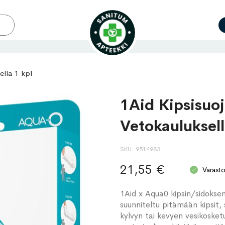
ella 1 kpl
1Aid Kipsisuoj
Vetokauluksell
SKU
9514983
21,55 €
Varast
1Aid x Aqua0 kipsin/sidoksen
suunniteltu pitämään kipsit, s
kylvyn tai kevyen vesikoske