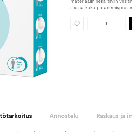
materiaalin sekä tiiviin vesit
suojaa koko paranemisproses
Lisää
toivelistaan
tötarkoitus
Annostelu
Raskaus ja i