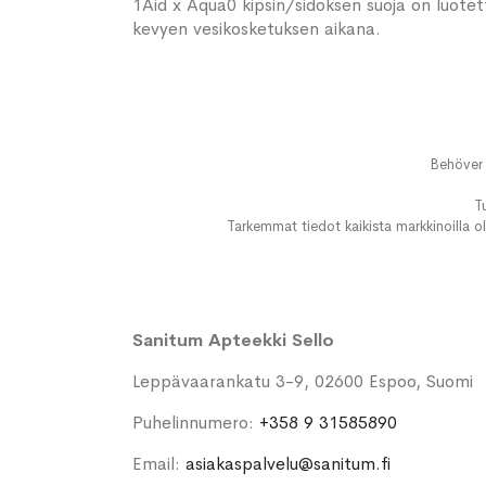
1Aid x Aqua0 kipsin/sidoksen suoja on luotetta
kevyen vesikosketuksen aikana.
Behöver 
T
Tarkemmat tiedot kaikista markkinoilla ol
Sanitum Apteekki Sello
Leppävaarankatu 3-9, 02600 Espoo, Suomi
Puhelinnumero:
+358 9 31585890
Email:
asiakaspalvelu@sanitum.fi