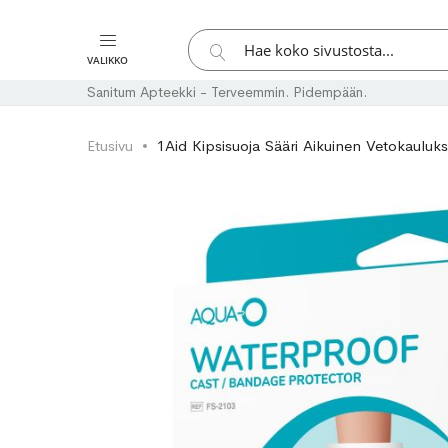
Hae
VALIKKO
Hae
Sanitum Apteekki - Terveemmin. Pidempään.
Etusivu
1Aid Kipsisuoja Sääri Aikuinen Vetokauluks
Skip
Skip
to
to
the
the
end
beginning
of
of
the
the
images
images
gallery
gallery