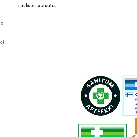
Tilauksen peruutus
00-
ook