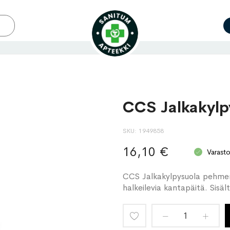
CCS Jalkakylp
SKU
1949858
16,10 €
Varast
CCS Jalkakylpysuola pehment
halkeilevia kantapäitä. Sisä
Lisää