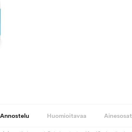
toivelistaan
Annostelu
Huomioitavaa
Ainesosat