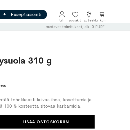
Reseptiasiointi
Ostoskori
Joustavat toimitukset, alk. 0 EUR*
ysuola 310 g
ossa
ää tehokkaasti kuivaa ihoa, kovettumia ja
ltä 100 % kosteutta sitovaa karbamidia.
LISÄÄ OSTOSKORIIN