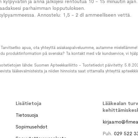
on kylpyvatiin ja anna jalkojesi rentoutua 10 - 15 minuutin ajan
aadaksesi parhaimman lopputuloksen.
 kylpyammeessa. Annostelu: 1,5 - 2 dl ammeelliseen vettä.
Tarvitsetko apua, ota yhteyttä asiakaspalveluumme, autamme mielellämme!
du produktinformation på svenska? Ta kontakt med vår kundservice, vi hjälp
uotetietojen lähde: Suomen Apteekkariliitto - Tuotetiedot päivitetty: 5.8.20
evista lääkevalmisteista ja niiden hinnoista saat ottamalla yhteyttä apteekki
Lisätietoja
Lääkealan turva
kehittämiskes
Tietosuoja
kirjaamo@fimea.
Sopimusehdot
Puh.
029 522 3