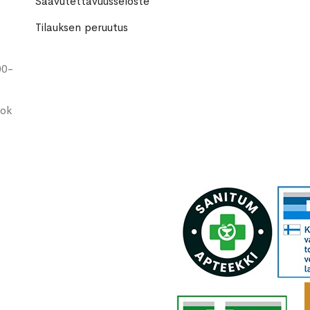
Saavutettavuusseloste
Tilauksen peruutus
00-
ook