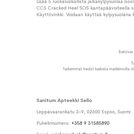
Lisää 5 ruokalusikallista jalkakylpysuolaa iso
CCS Cracked Heel SOS kantapäävoiteella s
Käyttövinkki: Voidaan käyttää kylpysuolana
Behöver 
T
Tarkemmat tiedot kaikista markkinoilla ol
Sanitum Apteekki Sello
Leppävaarankatu 3-9, 02600 Espoo, Suomi
Puhelinnumero:
+358 9 31585890