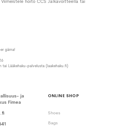
. Viimeistele hoito CCS Jalkavoitteella tai
er gärna!
26
in tai Lääkehaku-palvelusta (laakehaku.fi)
llisuus- ja
ONLINE SHOP
kus Fimea
fi
Shoes
Bags
341