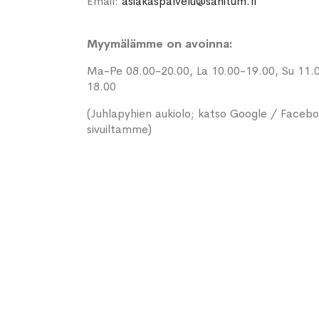
Email:
asiakaspalvelu@sanitum.fi
Myymälämme on avoinna:
Ma-Pe 08.00-20.00, La 10.00-19.00, Su 11.
18.00
(Juhlapyhien aukiolo; katso Google / Faceb
sivuiltamme)