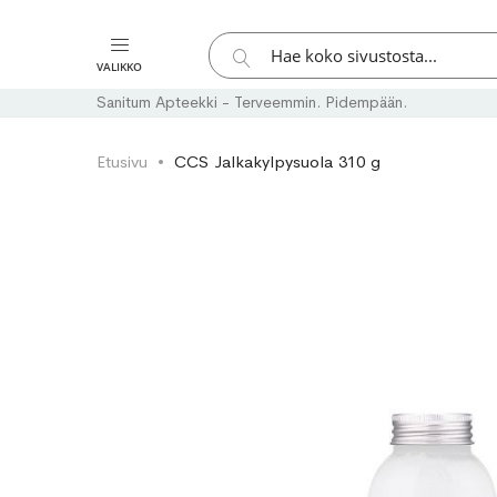
Hae
VALIKKO
Hae
Sanitum Apteekki - Terveemmin. Pidempään.
Etusivu
CCS Jalkakylpysuola 310 g
Skip
Skip
to
to
the
the
end
beginning
of
of
the
the
images
images
gallery
gallery