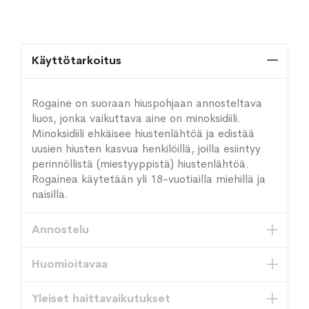
Käyttötarkoitus
Rogaine on suoraan hiuspohjaan annosteltava
liuos, jonka vaikuttava aine on minoksidiili.
Minoksidiili ehkäisee hiustenlähtöä ja edistää
uusien hiusten kasvua henkilöillä, joilla esiintyy
perinnöllistä (miestyyppistä) hiustenlähtöä.
Rogainea käytetään yli 18-vuotiailla miehillä ja
naisilla.
Annostelu
Huomioitavaa
Yleiset haittavaikutukset