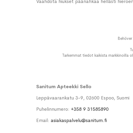
Vaahdota hiukset päänahkaa hellästi hieroen
Behöver 
T
Tarkemmat tiedot kaikista markkinoilla ol
Sanitum Apteekki Sello
Leppävaarankatu 3-9, 02600 Espoo, Suomi
Puhelinnumero:
+358 9 31585890
Email:
asiakaspalvelu@sanitum.fi