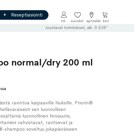
Reseptiasiointi
Ostoskori
Joustavat toimitukset, alk. 0 EUR*
oo normal/dry 200 ml
ossa
stä ravintoa kaipaaville hiuksille. Priorin®
ellävaraisesti sen luonnollisen
isältämä luonnollinen hirssiuute,
itamiini vahvistavat, ravitsevat ja
in®-shampoo soveltuu jokapäiväiseen