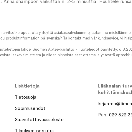
. Anna shampoon vaikuttaa n. 2-3 minuuttia. Huuhtele runsaal
Tarvitsetko apua, ota yhteyttä asiakaspalveluumme, autamme mielellämme!
du produktinformation på svenska? Ta kontakt med vår kundservice, vi hjälp
uotetietojen lähde: Suomen Apteekkariliitto - Tuotetiedot päivitetty: 6.8.20
evista lääkevalmisteista ja niiden hinnoista saat ottamalla yhteyttä apteekki
Lisätietoja
Lääkealan turva
kehittämiskes
Tietosuoja
kirjaamo@fimea.
Sopimusehdot
Puh.
029 522 3
Saavutettavuusseloste
Tilauksen peruutus