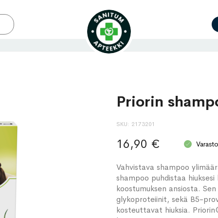
Priorin shamp
SKU
2173201
16,90 €
Varast
Vahvistava shampoo ylimääräi
shampoo puhdistaa hiuksesi h
koostumuksen ansiosta. Sen s
glykoproteiinit, sekä B5-prov
kosteuttavat hiuksia. Prior