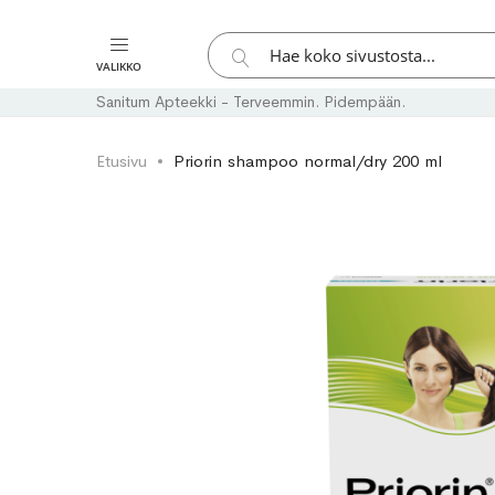
Hae
VALIKKO
Hae
Sanitum Apteekki - Terveemmin. Pidempään.
Etusivu
Priorin shampoo normal/dry 200 ml
Skip
Skip
to
to
the
the
end
beginning
of
of
the
the
images
images
gallery
gallery