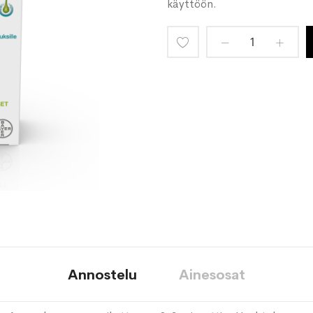
käyttöön.
Lisää
toivelistaan
Annostelu
Ainesosat