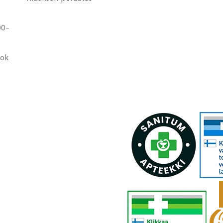
00-
ook