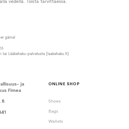
la vedellä. Toista tarvittaessa.
er gärna!
26
in tai Lääkehaku-palvelusta (laakehaku.fi)
llisuus- ja
ONLINE SHOP
kus Fimea
fi
Shoes
Bags
341
Wallets