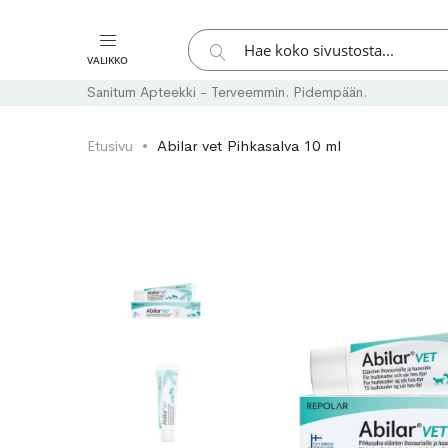
Hae
VALIKKO
Hae
Sanitum Apteekki - Terveemmin. Pidempään.
Etusivu
Abilar vet Pihkasalva 10 ml
Skip
Skip
to
to
the
the
end
beginning
of
of
the
the
images
images
gallery
gallery