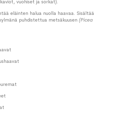
aviot, vuohiset ja sorkat).
tää eläinten halua nuolla haavaa. Sisältää
 kylmänä puhdistettua metsäkuusen
(Picea
aavat
aushaavat
 puremat
eet
at