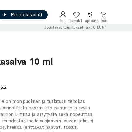
Reseptiasiointi
Ostoskori
Joustavat toimitukset, alk. 0 EUR*
kasalva 10 ml
ossa
le on monipuolinen ja tutkitusti tehokas
 pinnallisista naarmuista puremiin ja syviin
vaurion kutinaa ja ärsytystä sekä nopeuttaa
 muodostaa iholle suojaavan kalvon, joka ei
osuhteissa (erittävät haavat, tassut,