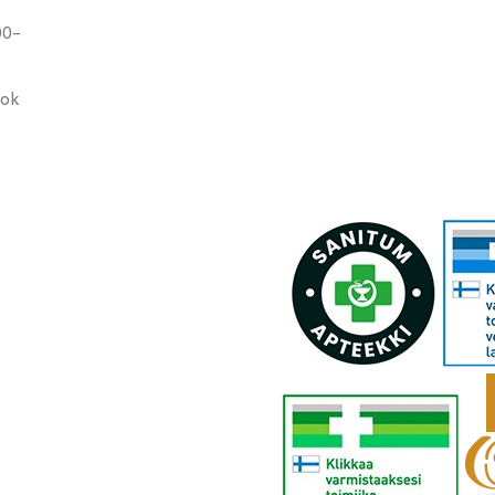
00-
ook