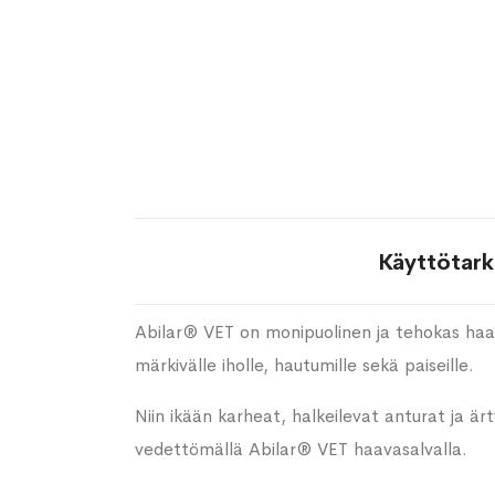
Käyttötark
Abilar® VET on monipuolinen ja tehokas haava
märkivälle iholle, hautumille sekä paiseille.
Niin ikään karheat, halkeilevat anturat ja ä
vedettömällä Abilar® VET haavasalvalla.