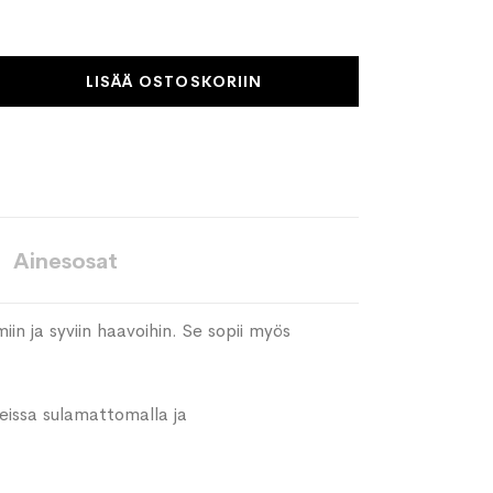
LISÄÄ OSTOSKORIIN
Ainesosat
in ja syviin haavoihin. Se sopii myös
teissa sulamattomalla ja