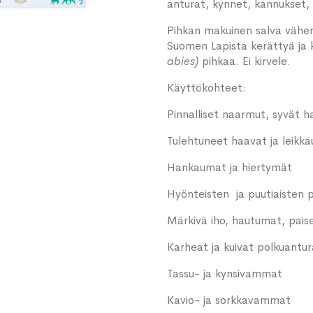
anturat, kynnet, kannukset, k
Pihkan makuinen salva vähen
Suomen Lapista kerättyä ja
abies)
pihkaa. Ei kirvele.
Käyttökohteet:
Pinnalliset naarmut, syvät h
Tulehtuneet haavat ja leikk
Hankaumat ja hiertymät
Hyönteisten ja puutiaisten
Märkivä iho, hautumat, pais
Karheat ja kuivat polkuantur
Tassu- ja kynsivammat
Kavio- ja sorkkavammat