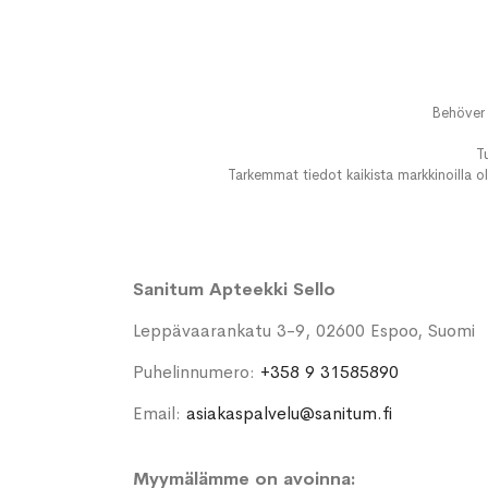
Behöver 
T
Tarkemmat tiedot kaikista markkinoilla ol
Sanitum Apteekki Sello
Leppävaarankatu 3-9, 02600 Espoo, Suomi
Puhelinnumero:
+358 9 31585890
Email:
asiakaspalvelu@sanitum.fi
Myymälämme on avoinna: