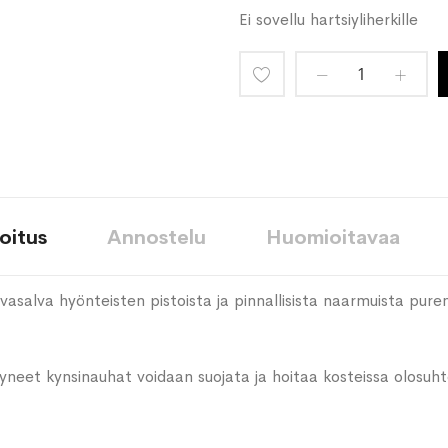
Ei sovellu hartsiyliherkille
Lisää
toivelistaan
oitus
Annostelu
Huomioitavaa
salva hyönteisten pistoista ja pinnallisista naarmuista puremi
rtyneet kynsinauhat voidaan suojata ja hoitaa kosteissa olosuh