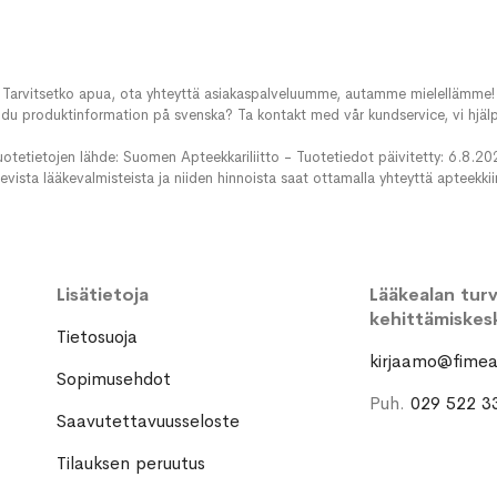
Tarvitsetko apua, ota yhteyttä asiakaspalveluumme, autamme mielellämme!
du produktinformation på svenska? Ta kontakt med vår kundservice, vi hjälp
uotetietojen lähde: Suomen Apteekkariliitto - Tuotetiedot päivitetty: 6.8.20
evista lääkevalmisteista ja niiden hinnoista saat ottamalla yhteyttä apteekki
Lisätietoja
Lääkealan turva
kehittämiskes
Tietosuoja
kirjaamo@fimea.
Sopimusehdot
Puh.
029 522 3
Saavutettavuusseloste
Tilauksen peruutus