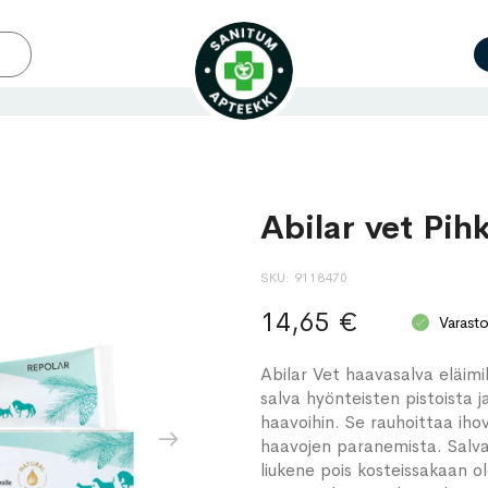
Abilar vet Pih
SKU
9118470
14,65 €
Varast
Abilar Vet haavasalva eläimil
salva hyönteisten pistoista ja
haavoihin. Se rauhoittaa iho
haavojen paranemista. Salva
liukene pois kosteissakaan ol