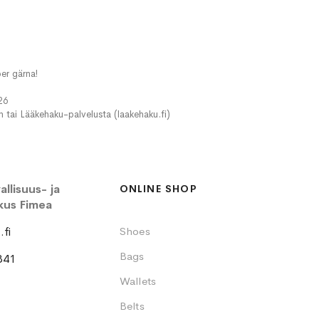
er gärna!
26
in tai Lääkehaku-palvelusta (laakehaku.fi)
llisuus- ja
ONLINE SHOP
kus Fimea
fi
Shoes
Bags
341
Wallets
Belts