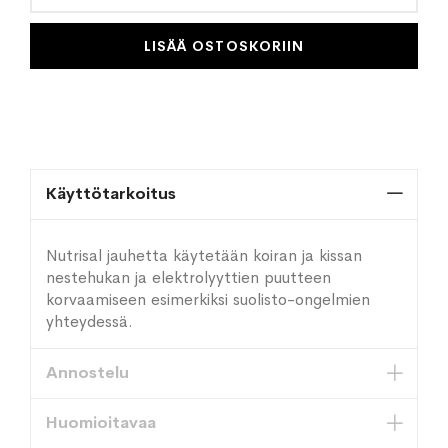
LISÄÄ OSTOSKORIIN
Käyttötarkoitus
Nutrisal jauhetta käytetään koiran ja kissan
nestehukan ja elektrolyyttien puutteen
korvaamiseen esimerkiksi suolisto-ongelmien
yhteydessä.
Annostelu
Huomioitavaa