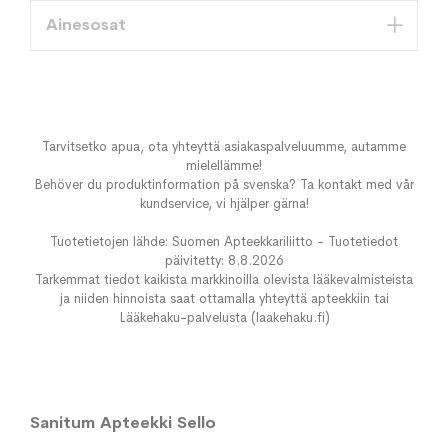
Ainesosat
Tarvitsetko apua, ota yhteyttä asiakaspalveluumme, autamme
mielellämme!
Behöver du produktinformation på svenska? Ta kontakt med vår
kundservice, vi hjälper gärna!
Tuotetietojen lähde: Suomen Apteekkariliitto - Tuotetiedot
päivitetty: 8.8.2026
Tarkemmat tiedot kaikista markkinoilla olevista lääkevalmisteista
ja niiden hinnoista saat ottamalla yhteyttä apteekkiin tai
Lääkehaku-palvelusta (laakehaku.fi)
Sanitum Apteekki Sello