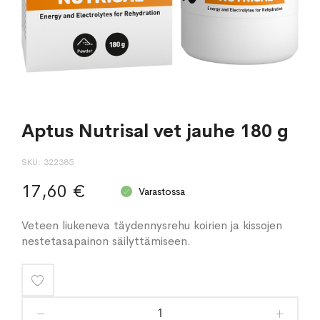
Aptus Nutrisal vet jauhe 180 g
SKU
322385
17,60 €
Varastossa
Veteen liukeneva täydennysrehu koirien ja kissojen
nestetasapainon säilyttämiseen.
Lisää
toivelistaan