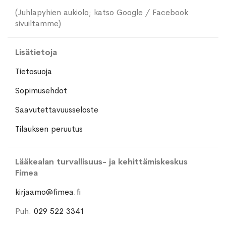
(Juhlapyhien aukiolo; katso Google / Facebook
sivuiltamme)
Lisätietoja
Tietosuoja
Sopimusehdot
Saavutettavuusseloste
Tilauksen peruutus
Lääkealan turvallisuus- ja kehittämiskeskus
Fimea
kirjaamo@fimea.fi
Puh.
029 522 3341