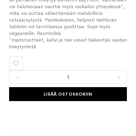
voi halutessaan nauttia myös ruokailun yhteydessä*,
mikä voi auttaa vähentämään mahdollista
vatsaärsytystä. Pienikokoisen, helposti nieltävän
tabletin voi tarvittaessa puolittaa. Sopii myös
vegaaneille. Ravintolisä.
*maitotuotteet, kahvi ja tee voivat heikentää raudan
imeytymistä
Lisää
toivelistaan
LISÄÄ OSTOSKORIIN