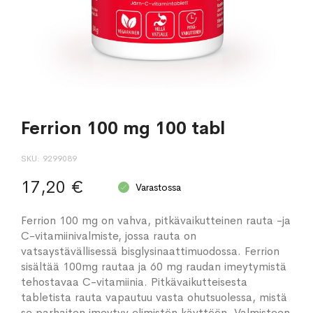
Ferrion 100 mg 100 tabl
SKU
9299089
17,20 €
Varastossa
Ferrion 100 mg on vahva, pitkävaikutteinen rauta -ja
C-vitamiinivalmiste, jossa rauta on
vatsaystävällisessä bisglysinaattimuodossa. Ferrion
sisältää 100mg rautaa ja 60 mg raudan imeytymistä
tehostavaa C-vitamiinia. Pitkävaikutteisesta
tabletista rauta vapautuu vasta ohutsuolessa, mistä
se parhaiten imeytyy elimistön käyttöön. Valmisteen