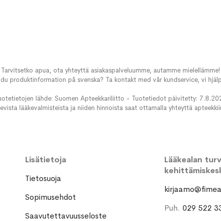
Tarvitsetko apua, ota yhteyttä asiakaspalveluumme, autamme mielellämme!
du produktinformation på svenska? Ta kontakt med vår kundservice, vi hjälp
uotetietojen lähde: Suomen Apteekkariliitto - Tuotetiedot päivitetty: 7.8.20
evista lääkevalmisteista ja niiden hinnoista saat ottamalla yhteyttä apteekki
Lisätietoja
Lääkealan turva
kehittämiskes
Tietosuoja
kirjaamo@fimea.
Sopimusehdot
Puh.
029 522 3
Saavutettavuusseloste