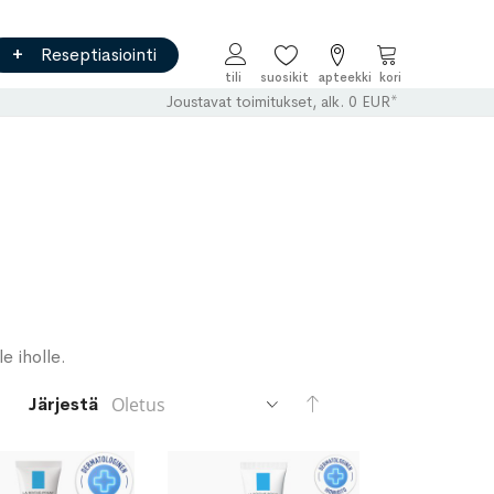
Reseptiasiointi
Ostoskori
Joustavat toimitukset, alk. 0 EUR*
e iholle.
Aseta
Järjestä
laskevaan
järjestykseen