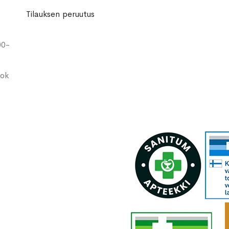
Tilauksen peruutus
00-
ook