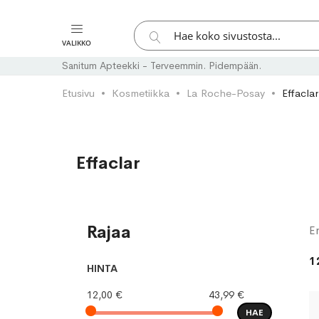
Hae
VALIKKO
Hae
Sanitum Apteekki - Terveemmin. Pidempään.
Etusivu
Kosmetiikka
La Roche-Posay
Effaclar
Effaclar
Rajaa
Er
1
HINTA
12,00 €
43,99 €
HAE