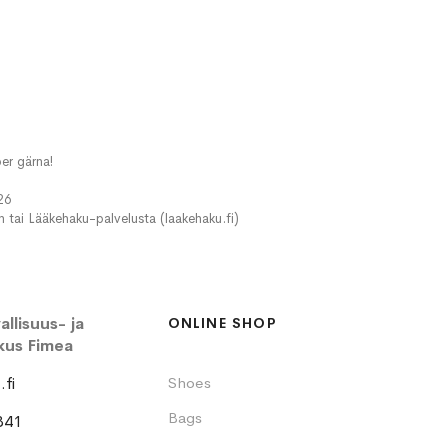
er gärna!
26
in tai Lääkehaku-palvelusta (laakehaku.fi)
llisuus- ja
ONLINE SHOP
kus Fimea
fi
Shoes
Bags
341