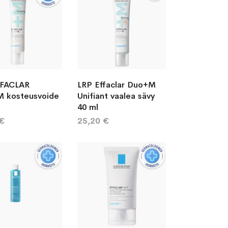
FFACLAR
LRP Effaclar Duo+M
 kosteusvoide
Unifiant vaalea sävy
40 ml
 €
25,20 €