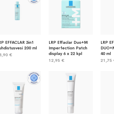
RP EFFACLAR 3in1
LRP Effaclar Duo+M
LRP E
uhdistusvesi 200 ml
Imperfection Patch
DUO+M
display 6 x 22 kpl
40 ml
8,90 €
12,95 €
21,75