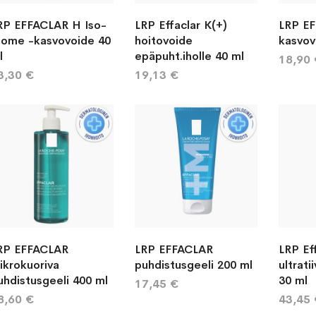
RP EFFACLAR H Iso-
LRP Effaclar K(+)
LRP E
iome -kasvovoide 40
hoitovoide
kasvov
l
epäpuht.iholle 40 ml
18,90
3,30 €
19,13 €
RP EFFACLAR
LRP EFFACLAR
LRP Ef
ikrokuoriva
puhdistusgeeli 200 ml
ultrati
uhdistusgeeli 400 ml
30 ml
17,45 €
8,60 €
43,45