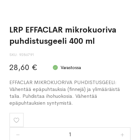
LRP EFFACLAR mikrokuoriva
puhdistusgeeli 400 ml
SKU
9286791
28,60 €
Varastossa
EFFACLAR MIKROKUORIVA PUHDISTUSGEELI:
Vähentää epäpuhtauksia (finnejä) ja ylimääräistä
talia. Puhdistaa ihohuokosia. Vähentää
epäpuhtauksien syntymistä.
Lisää
toivelistaan