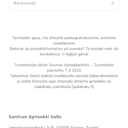
Ainesosat
Tarvitsetko apua, ota yhteyttä asiakaspalveluumme, autamme
mielellämme!
Behöver du produktinformation på svenska? Ta kontakt med vår
kundservice, vi hjälper gärna!
Tuotetietojen lähde: Suomen Apteekkariliitto - Tuotetiedot
päivitetty: 7.8.2026
Tarkemmat tiedot kaikista markkinoilla olevista lääkevalmisteista
ja niiden hinnoista saat ottamalla yhteyttä apteekkiin tai
Lääkehaku-palvelusta (laakehaku.fi)
Sanitum Apteekki Sello
Leppävaarankatu 3-9, 02600 Espoo, Suomi