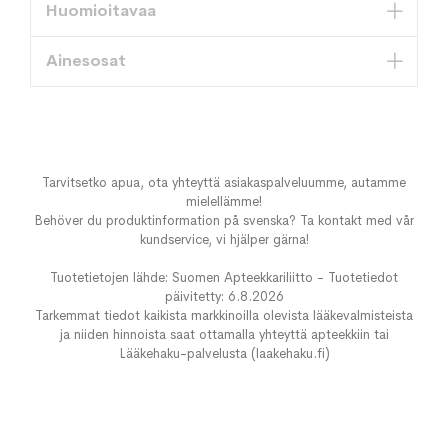
Huomioitavaa
Ainesosat
Tarvitsetko apua, ota yhteyttä asiakaspalveluumme, autamme
mielellämme!
Behöver du produktinformation på svenska? Ta kontakt med vår
kundservice, vi hjälper gärna!
Tuotetietojen lähde: Suomen Apteekkariliitto - Tuotetiedot
päivitetty: 6.8.2026
Tarkemmat tiedot kaikista markkinoilla olevista lääkevalmisteista
ja niiden hinnoista saat ottamalla yhteyttä apteekkiin tai
Lääkehaku-palvelusta (laakehaku.fi)