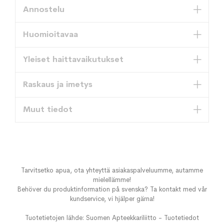
Annostelu
Huomioitavaa
Yleiset haittavaikutukset
Raskaus ja imetys
Muut tiedot
Tarvitsetko apua, ota yhteyttä asiakaspalveluumme, autamme
mielellämme!
Behöver du produktinformation på svenska? Ta kontakt med vår
kundservice, vi hjälper gärna!
Tuotetietojen lähde: Suomen Apteekkariliitto - Tuotetiedot