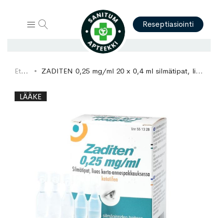
Hae
Reseptiasiointi
Etusivu
ZADITEN 0,25 mg/ml 20 x 0,4 ml silmätipat, liuos, kerta-annospakkaus
Skip
Skip
LÄÄKE
to
to
the
the
end
beginning
of
of
the
the
images
images
gallery
gallery