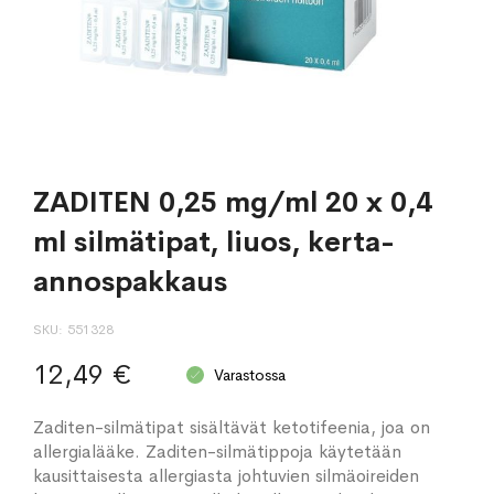
ZADITEN 0,25 mg/ml 20 x 0,4
ml silmätipat, liuos, kerta-
annospakkaus
SKU
551328
12,49 €
Varastossa
Zaditen-silmätipat sisältävät ketotifeenia, joa on
allergialääke. Zaditen-silmätippoja käytetään
kausittaisesta allergiasta johtuvien silmäoireiden