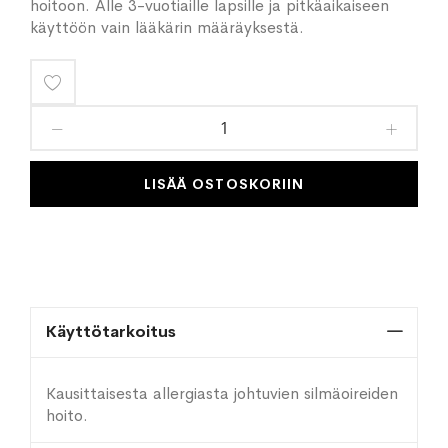
hoitoon. Alle 3-vuotiaille lapsille ja pitkäaikaiseen
käyttöön vain lääkärin määräyksestä.
Lisää
toivelistaan
LISÄÄ OSTOSKORIIN
Käyttötarkoitus
Kausittaisesta allergiasta johtuvien silmäoireiden
hoito.