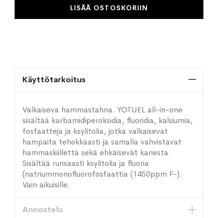
LISÄÄ OSTOSKORIIN
Käyttötarkoitus
Valkaiseva hammastahna. YOTUEL all-in-one
sisältää karbamidiperoksidia, fluoridia, kalsiumia,
fosfaatteja ja ksylitolia, jotka valkaisevat
hampaita tehokkaasti ja samalla vahvistavat
hammaskiillettä sekä ehkäisevät kariesta.
Sisältää runsaasti ksylitolia ja fluoria
(natriummonofluorofosfaattia (1450ppm F-).
Vain aikuisille.
Annostelu