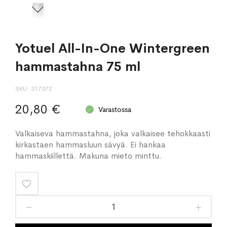
Yotuel All-In-One Wintergreen
hammastahna 75 ml
SKU
317372
20,80 €
Varastossa
Valkaiseva hammastahna, joka valkaisee tehokkaasti
kirkastaen hammasluun sävyä. Ei hankaa
hammaskiillettä. Makuna mieto minttu.
Lisää
toivelistaan