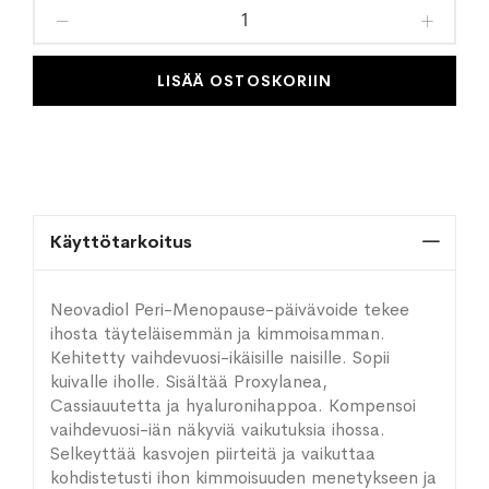
toivelistaan
LISÄÄ OSTOSKORIIN
Käyttötarkoitus
Neovadiol Peri-Menopause-päivävoide tekee
ihosta täyteläisemmän ja kimmoisamman.
Kehitetty vaihdevuosi-ikäisille naisille. Sopii
kuivalle iholle. Sisältää Proxylanea,
Cassiauutetta ja hyaluronihappoa. Kompensoi
vaihdevuosi-iän näkyviä vaikutuksia ihossa.
Selkeyttää kasvojen piirteitä ja vaikuttaa
kohdistetusti ihon kimmoisuuden menetykseen ja