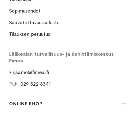
Sopimusehdot
Saavutettavuusseloste
Tilauksen peruutus
Lääkealan turvallisuus- ja kehittämiskeskus
Fimea
kirjaamo@fimea.fi
Puh.
029 522 3341
ONLINE SHOP