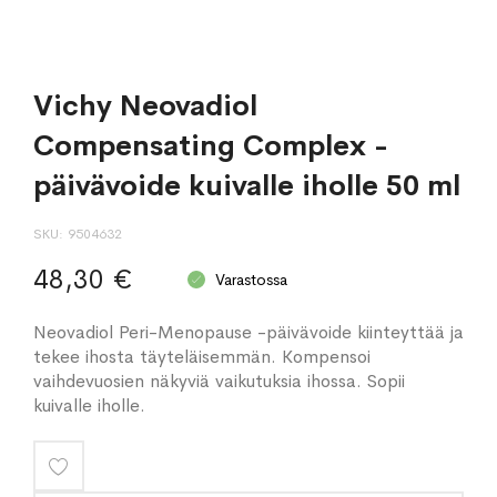
Vichy Neovadiol
Compensating Complex -
päivävoide kuivalle iholle 50 ml
SKU
9504632
48,30 €
Varastossa
Neovadiol Peri-Menopause -päivävoide kiinteyttää ja
tekee ihosta täyteläisemmän. Kompensoi
vaihdevuosien näkyviä vaikutuksia ihossa. Sopii
kuivalle iholle.
Lisää