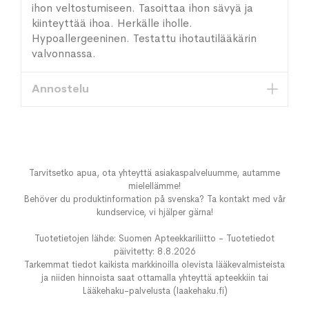
ihon veltostumiseen. Tasoittaa ihon sävyä ja
kiinteyttää ihoa. Herkälle iholle.
Hypoallergeeninen. Testattu ihotautilääkärin
valvonnassa.
Annostelu
Tarvitsetko apua, ota yhteyttä asiakaspalveluumme, autamme
mielellämme!
Behöver du produktinformation på svenska? Ta kontakt med vår
kundservice, vi hjälper gärna!
Tuotetietojen lähde: Suomen Apteekkariliitto - Tuotetiedot
päivitetty: 8.8.2026
Tarkemmat tiedot kaikista markkinoilla olevista lääkevalmisteista
ja niiden hinnoista saat ottamalla yhteyttä apteekkiin tai
Lääkehaku-palvelusta (laakehaku.fi)