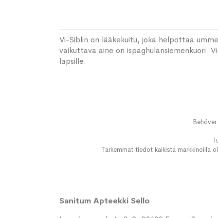
Vi-Siblin on lääkekuitu, joka helpottaa umme
vaikuttava aine on ispaghulansiemenkuori. Vi-Si
lapsille.
Behöver 
T
Tarkemmat tiedot kaikista markkinoilla ol
Sanitum Apteekki Sello