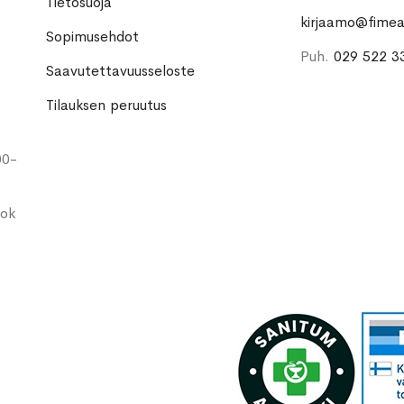
Tietosuoja
kirjaamo@fimea.
Sopimusehdot
Puh.
029 522 3
Saavutettavuusseloste
Tilauksen peruutus
00-
ook