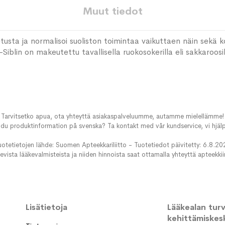
Muut tiedot
tusta ja normalisoi suoliston toimintaa vaikuttaen näin sekä k
blin on makeutettu tavallisella ruokosokerilla eli sakkaroosilla. 
Tarvitsetko apua, ota yhteyttä asiakaspalveluumme, autamme mielellämme!
du produktinformation på svenska? Ta kontakt med vår kundservice, vi hjälp
uotetietojen lähde: Suomen Apteekkariliitto - Tuotetiedot päivitetty: 6.8.20
evista lääkevalmisteista ja niiden hinnoista saat ottamalla yhteyttä apteekki
Lisätietoja
Lääkealan turva
kehittämiskes