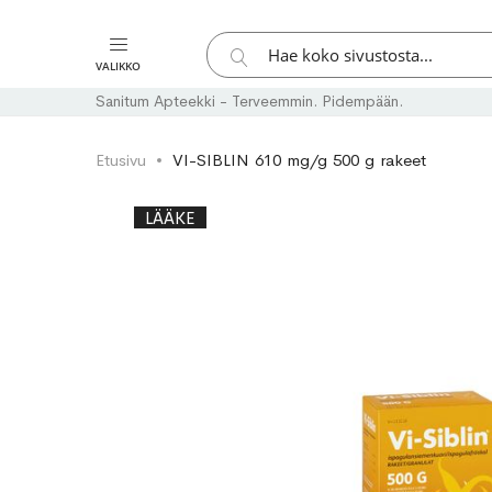
Hae
VALIKKO
Hae
Sanitum Apteekki - Terveemmin. Pidempään.
Etusivu
VI-SIBLIN 610 mg/g 500 g rakeet
Skip
Skip
LÄÄKE
to
to
the
the
end
beginning
of
of
the
the
images
images
gallery
gallery