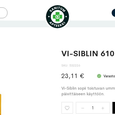
VI-SIBLIN 610
SKU
532226
23,11 €
Varast
Vi-Siblin sopii toistuvan um
päivittäiseen käyttöön.
Lisää