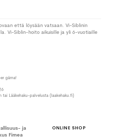
ovaan että löysään vatsaan. Vi-Siblinin
Vi-Siblin-hoito aikuisille ja yli 6-vuotiaille
er gärna!
26
in tai Lääkehaku-palvelusta (laakehaku.fi)
llisuus- ja
ONLINE SHOP
kus Fimea