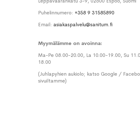
Leppävaarankatu 3-9, 02600 Espoo, Suomi
Puhelinnumero:
+358 9 31585890
Email:
asiakaspalvelu@sanitum.fi
Myymälämme on avoinna:
Ma-Pe 08.00-20.00, La 10.00-19.00, Su 11.
18.00
(Juhlapyhien aukiolo; katso Google / Faceb
sivuiltamme)