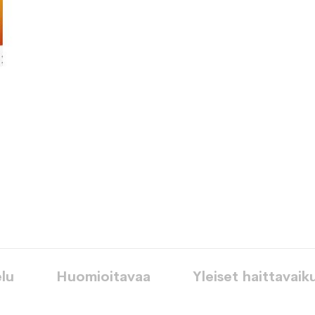
toivelistaan
lu
Huomioitavaa
Yleiset haittavaik