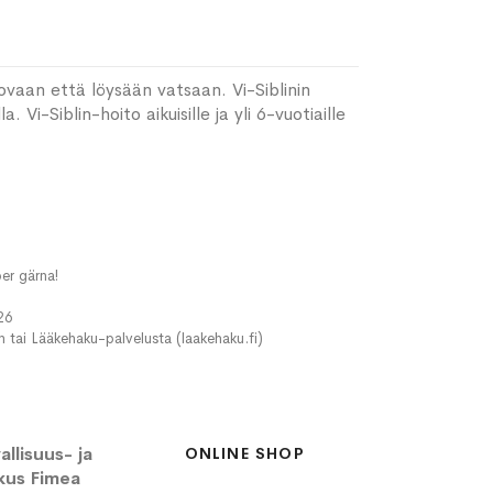
ovaan että löysään vatsaan. Vi-Siblinin
Vi-Siblin-hoito aikuisille ja yli 6-vuotiaille
er gärna!
26
in tai Lääkehaku-palvelusta (laakehaku.fi)
llisuus- ja
ONLINE SHOP
kus Fimea