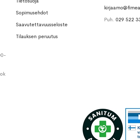
Tietosuoja
kirjaamo@fimea.
Sopimusehdot
Puh.
029 522 3
Saavutettavuusseloste
Tilauksen peruutus
00-
ook