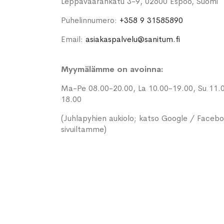
Leppävaarankatu 3-9, 02600 Espoo, Suomi
Puhelinnumero:
+358 9 31585890
Email:
asiakaspalvelu@sanitum.fi
Myymälämme on avoinna:
Ma-Pe 08.00-20.00, La 10.00-19.00, Su 11.
18.00
(Juhlapyhien aukiolo; katso Google / Faceb
sivuiltamme)