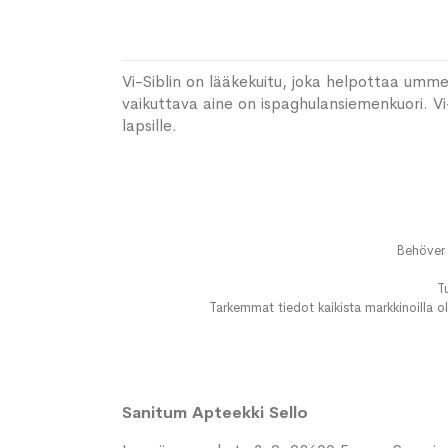
Vi-Siblin on lääkekuitu, joka helpottaa umme
vaikuttava aine on ispaghulansiemenkuori. Vi-Si
lapsille.
Behöver 
T
Tarkemmat tiedot kaikista markkinoilla ol
Sanitum Apteekki Sello