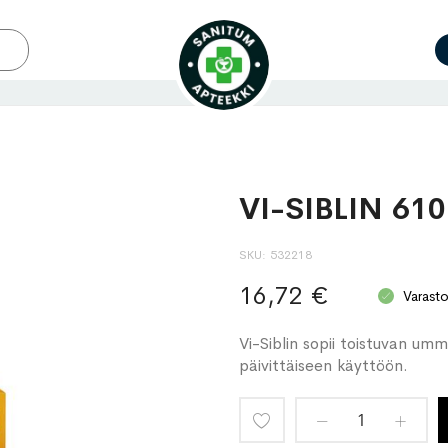
VI-SIBLIN 610
SKU
532218
16,72 €
Varast
Vi-Siblin sopii toistuvan um
päivittäiseen käyttöön.
Lisää