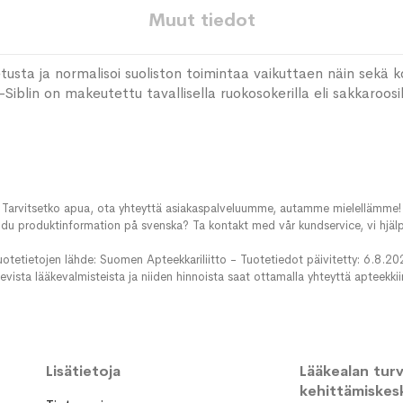
Muut tiedot
tusta ja normalisoi suoliston toimintaa vaikuttaen näin sekä k
blin on makeutettu tavallisella ruokosokerilla eli sakkaroosilla. 
Tarvitsetko apua, ota yhteyttä asiakaspalveluumme, autamme mielellämme!
du produktinformation på svenska? Ta kontakt med vår kundservice, vi hjälp
uotetietojen lähde: Suomen Apteekkariliitto - Tuotetiedot päivitetty: 6.8.20
evista lääkevalmisteista ja niiden hinnoista saat ottamalla yhteyttä apteekki
Lisätietoja
Lääkealan turva
kehittämiskes