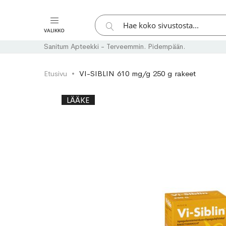
Hae
VALIKKO
Hae
Sanitum Apteekki - Terveemmin. Pidempään.
Etusivu
VI-SIBLIN 610 mg/g 250 g rakeet
Skip
Skip
LÄÄKE
to
to
the
the
end
beginning
of
of
the
the
images
images
gallery
gallery