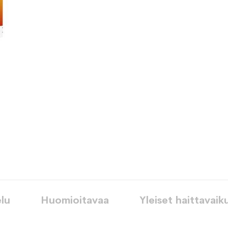
toivelistaan
lu
Huomioitavaa
Yleiset haittavaik