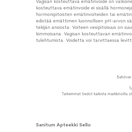
Vagisan kosteuttava emätinvoide on valkoine
kosteuttava emätinvoide ei sisällä hormoneja
hormonipitoisten emätinvoiteiden tai emäti
edistää emättimen luonnollisen pH-arvon säi
tekijän ansiosta: Voiteen vesipitoisuus on suu
kimmoisana. Vagisan kosteuttavan emätinvoit
tulehtumista. Voidetta voi tarvittaessa levi
Behöver 
T
Tarkemmat tiedot kaikista markkinoilla ol
Sanitum Apteekki Sello