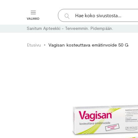
Hae
VALIKKO
Hae
Sanitum Apteekki - Terveemmin. Pidempään.
Etusivu
Vagisan kosteuttava emätinvoide 50 G
Skip
Skip
to
to
the
the
end
beginning
of
of
the
the
images
images
gallery
gallery