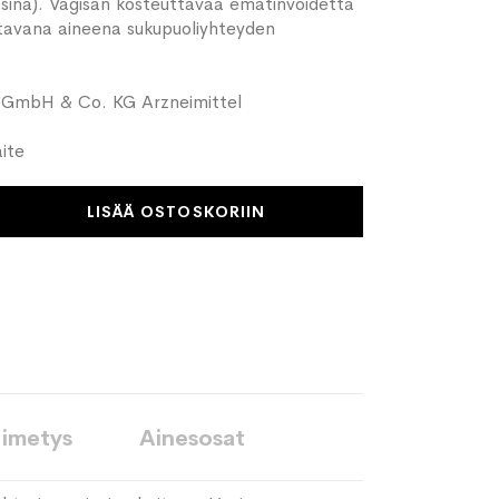
sina). Vagisan kosteuttavaa emätinvoidetta
tavana aineena sukupuoliyhteyden
ff GmbH & Co. KG Arzneimittel
aite
LISÄÄ OSTOSKORIIN
 imetys
Ainesosat