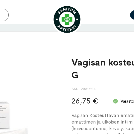
Vagisan koste
G
SKU
2061224
26,75 €
Varast
Vagisan Kosteuttavan emäti
emättimen ja ulkoisen intiimi
(kuivuudentunne, kirvely, kut