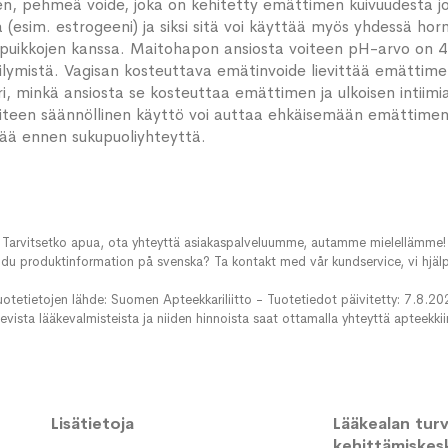
n, pehmeä voide, joka on kehitetty emättimen kuivuudesta jo
 (esim. estrogeeni) ja siksi sitä voi käyttää myös yhdessä ho
npuikkojen kanssa. Maitohapon ansiosta voiteen pH-arvo on 4
lymistä. Vagisan kosteuttava emätinvoide lievittää emättimen
ri, minkä ansiosta se kosteuttaa emättimen ja ulkoisen intiimia
een säännöllinen käyttö voi auttaa ehkäisemään emättimen ja 
ttää ennen sukupuoliyhteyttä.
Tarvitsetko apua, ota yhteyttä asiakaspalveluumme, autamme mielellämme!
du produktinformation på svenska? Ta kontakt med vår kundservice, vi hjälp
uotetietojen lähde: Suomen Apteekkariliitto - Tuotetiedot päivitetty: 7.8.20
evista lääkevalmisteista ja niiden hinnoista saat ottamalla yhteyttä apteekki
Lisätietoja
Lääkealan turva
kehittämiskes