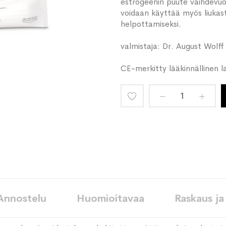
estrogeenin puute vaihdevuo
voidaan käyttää myös liukas
helpottamiseksi.
valmistaja: Dr. August Wol
CE-merkitty lääkinnällinen l
Lisää
toivelistaan
Annostelu
Huomioitavaa
Raskaus ja