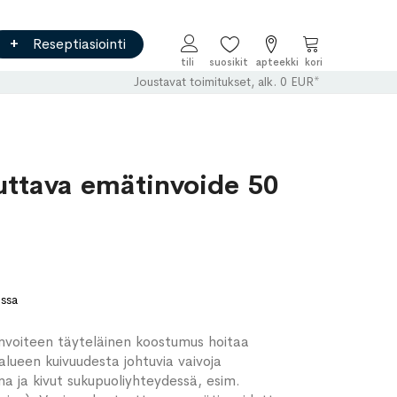
Reseptiasiointi
Ostoskori
Joustavat toimitukset, alk. 0 EUR*
uttava emätinvoide 50
ossa
nvoiteen täyteläinen koostumus hoitaa
alueen kuivuudesta johtuvia vaivoja
ina ja kivut sukupuoliyhteydessä, esim.