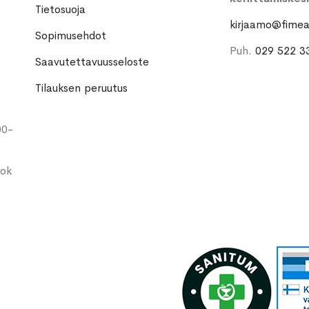
Tietosuoja
kirjaamo@fimea.
Sopimusehdot
Puh.
029 522 3
Saavutettavuusseloste
Tilauksen peruutus
00-
ook