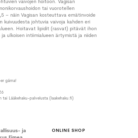
htuvien vaivojen hoitoon. Vagisan
rmonikorvaushoidon tai vuorotellen
,5 – näin Vagisan kosteuttava emätinvoide
 kuivuudesta johtuvia vaivoja kahden eri
lueen. Hoitavat lipidit (rasvat) pitävät ihon
ulkoisen intiimialueen ärtymistä ja niiden
er gärna!
26
in tai Lääkehaku-palvelusta (laakehaku.fi)
llisuus- ja
ONLINE SHOP
kus Fimea