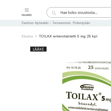
Hae
VALIKKO
Hae
Sanitum Apteekki - Terveemmin. Pidempään.
Etusivu
TOILAX enterotabletti 5 mg 25 kpl
Skip
Skip
LÄÄKE
to
to
the
the
end
beginning
of
of
the
the
images
images
gallery
gallery