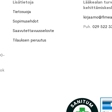
Lisätietoja
Lääkealan turva
kehittämiskes
Tietosuoja
kirjaamo@fimea.
Sopimusehdot
Puh.
029 522 3
Saavutettavuusseloste
Tilauksen peruutus
00-
ook