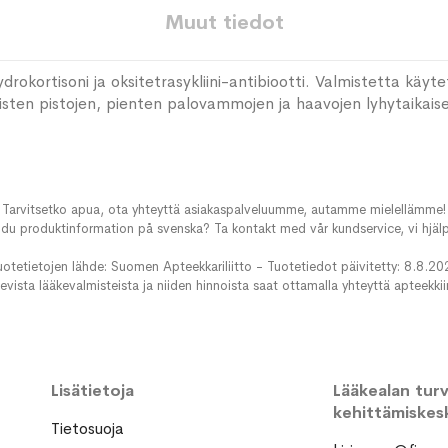
Muut tiedot
rokortisoni ja oksitetrasykliini-antibiootti. Valmistetta käyte
isten pistojen, pienten palovammojen ja haavojen lyhytaikais
Tarvitsetko apua, ota yhteyttä asiakaspalveluumme, autamme mielellämme!
du produktinformation på svenska? Ta kontakt med vår kundservice, vi hjälp
uotetietojen lähde: Suomen Apteekkariliitto - Tuotetiedot päivitetty: 8.8.20
evista lääkevalmisteista ja niiden hinnoista saat ottamalla yhteyttä apteekki
Lisätietoja
Lääkealan turva
kehittämiskes
Tietosuoja