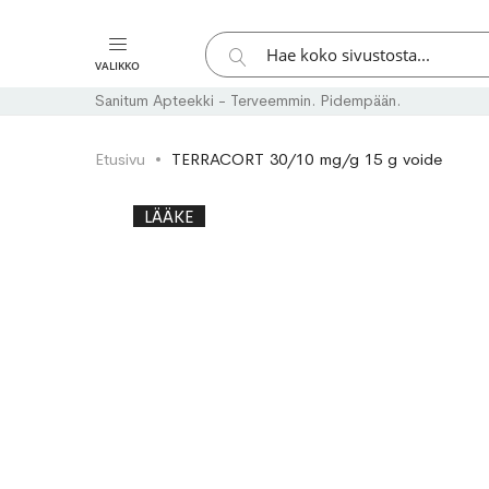
Hae
VALIKKO
Hae
Sanitum Apteekki - Terveemmin. Pidempään.
Etusivu
TERRACORT 30/10 mg/g 15 g voide
Skip
Skip
LÄÄKE
to
to
the
the
end
beginning
of
of
the
the
images
images
gallery
gallery