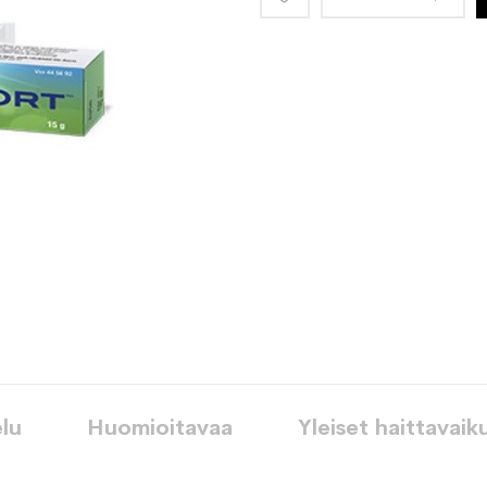
toivelistaan
lu
Huomioitavaa
Yleiset haittavaik