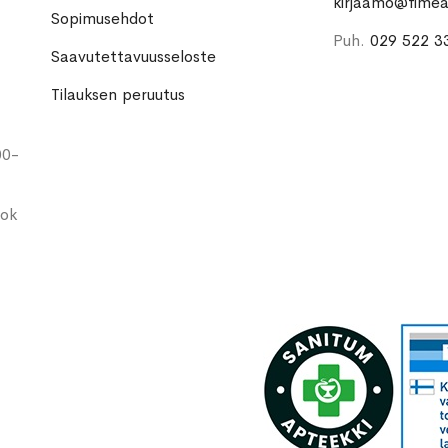
kirjaamo@fimea.
Sopimusehdot
Puh.
029 522 3
Saavutettavuusseloste
Tilauksen peruutus
00-
ook