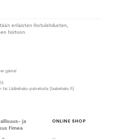
tään erilaisten ihotulehdusten,
een hoitoon.
er gärna!
26
in tai Lääkehaku-palvelusta (laakehaku.fi)
llisuus- ja
ONLINE SHOP
kus Fimea