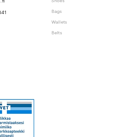
fi
Shoes
Bags
341
Wallets
Belts