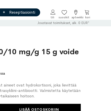
Reseptiasiointi
Ostoskori
Joustavat toimitukset, alk. 0 EUR*
/10 mg/g 15 g voide
ossa
 aineet ovat hydrokortisoni, joka lievittää
etrasykliini-antibiootti. Valmistetta käytetään
ytaikaiseen hoitoon.
LISÄÄ OSTOSKORIIN