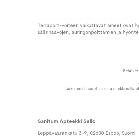
Terracort-voiteen vaikuttavat aineet ovat hyd
säärihaavojen, auringonpolttamien ja hyönte
Behöver 
T
Tarkemmat tiedot kaikista markkinoilla ol
Sanitum Apteekki Sello
Leppävaarankatu 3-9, 02600 Espoo, Suomi