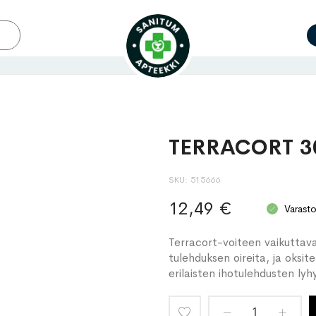
TERRACORT 30
SKU
515666
12,49 €
Varast
Terracort-voiteen vaikuttavat
tulehduksen oireita, ja oksit
erilaisten ihotulehdusten lyh
Lisää