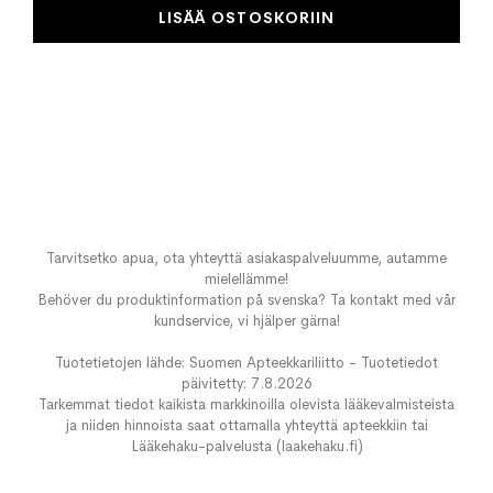
LISÄÄ OSTOSKORIIN
Tarvitsetko apua, ota yhteyttä asiakaspalveluumme, autamme
mielellämme!
Behöver du produktinformation på svenska? Ta kontakt med vår
kundservice, vi hjälper gärna!
Tuotetietojen lähde: Suomen Apteekkariliitto - Tuotetiedot
päivitetty: 7.8.2026
Tarkemmat tiedot kaikista markkinoilla olevista lääkevalmisteista
ja niiden hinnoista saat ottamalla yhteyttä apteekkiin tai
Lääkehaku-palvelusta (laakehaku.fi)