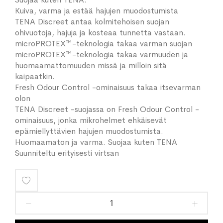
Kuiva, varma ja estää hajujen muodostumista
TENA Discreet antaa kolmitehoisen suojan
ohivuotoja, hajuja ja kosteaa tunnetta vastaan.
microPROTEX™-teknologia takaa varman suojan
microPROTEX™-teknologia takaa varmuuden ja
huomaamattomuuden missä ja milloin sitä
kaipaatkin.
Fresh Odour Control -ominaisuus takaa itsevarman
olon
TENA Discreet -suojassa on Fresh Odour Control -
ominaisuus, jonka mikrohelmet ehkäisevät
epämiellyttävien hajujen muodostumista.
Huomaamaton ja varma. Suojaa kuten TENA
Suunniteltu erityisesti virtsan
Lisää
toivelistaan