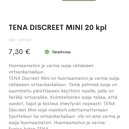
TENA DISCREET MINI 20 kpl
SKU
2397321
7,30 €
Varastossa
Huomaamaton ja varma suoja vähäiseen
virtsankarkailuun
TENA Discreet Mini on huomaamaton ja varma suoja
vähäiseen virtsankarkailuun. Tämä pehmeä suoja on
suunniteltu päivittäiseen käyttöön naisille, joilla on
herkkä virtsarakko. Kolmitehoinen suoja takaa, että
vuodot, hajut ja kosteus imeytyvät nopeasti. TENA
Discreet Mini sopii mainiosti odottamattomaan
tiputteluun tai virtsankarkailuun: olo on aina varma ja
suoja huomaamaton. Huomaamaton ja varma.
Suojaa kuten TENA.