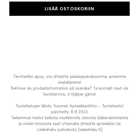
LISÄÄ OSTOSKORIIN
Tarvitsetko apua, ota yhteyttä asiakaspalveluumme, autamme
mielellämme!
Behöver du produktinformation på svenska? Ta kontakt med vår
kundservice, vi hjälper gärna!
Tuotetietojen lähde: Suomen Apteekkariliitto - Tuotetiedot
päivitetty: 8.8.2026
Tarkemmat tiedot kaikista markkinoilla olevista lääkevalmisteista
ja niiden hinnoista saat ottamalla yhteyttä apteekkiin tai
Lääkehaku-palvelusta (laakehaku.fi)