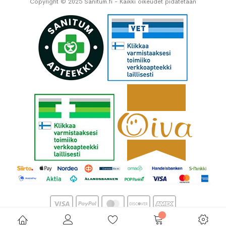
Copyright © 2025 Sanitum.fi - Kaikki oikeudet pidätetään