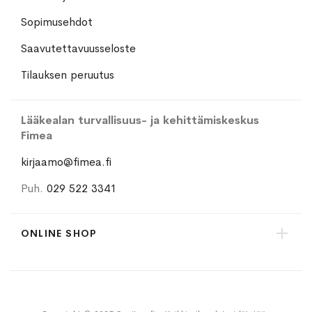
Sopimusehdot
Saavutettavuusseloste
Tilauksen peruutus
Lääkealan turvallisuus- ja kehittämiskeskus
Fimea
kirjaamo@fimea.fi
Puh.
029 522 3341
ONLINE SHOP