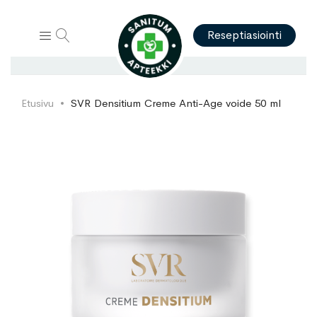
Hae
Reseptiasiointi
Etusivu
SVR Densitium Creme Anti-Age voide 50 ml
Skip
Skip
to
to
the
the
end
beginning
of
of
the
the
images
images
gallery
gallery