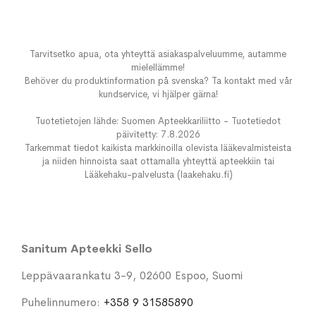
Tarvitsetko apua, ota yhteyttä asiakaspalveluumme, autamme
mielellämme!
Behöver du produktinformation på svenska? Ta kontakt med vår
kundservice, vi hjälper gärna!
Tuotetietojen lähde: Suomen Apteekkariliitto - Tuotetiedot
päivitetty: 7.8.2026
Tarkemmat tiedot kaikista markkinoilla olevista lääkevalmisteista
ja niiden hinnoista saat ottamalla yhteyttä apteekkiin tai
Lääkehaku-palvelusta (laakehaku.fi)
Sanitum Apteekki Sello
Leppävaarankatu 3-9, 02600 Espoo, Suomi
Puhelinnumero:
+358 9 31585890