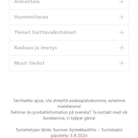
Annostelu
Huomioitavaa
Yleiset haittavaikutukset
Raskaus ja imetys
Muut tiedot
Tarvitsetko apua, ota yhteyttä asiakaspalveluumme, autamme
mielellämme!
Behöver du produktinformation på svenska? Ta kontakt med vår
kundservice, vi hjälper gärna!
Tuotetietojen lähde: Suomen Apteekkariliitto - Tuotetiedot
päivitetty: 5.8.2026