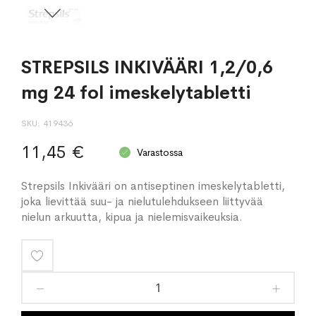
STREPSILS INKIVÄÄRI 1,2/0,6
mg 24 fol imeskelytabletti
SKU
419436
11,45 €
Varastossa
Strepsils Inkivääri on antiseptinen imeskelytabletti,
joka lievittää suu- ja nielutulehdukseen liittyvää
nielun arkuutta, kipua ja nielemisvaikeuksia.
Lisää
toivelistaan