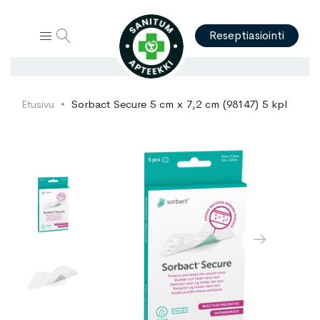
Hae
Reseptiasiointi
Etusivu
Sorbact Secure 5 cm x 7,2 cm (98147) 5 kpl
Skip
Skip
to
to
the
the
end
beginning
of
of
the
the
images
images
gallery
gallery