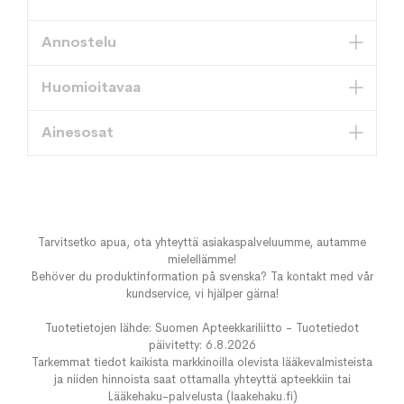
Annostelu
Huomioitavaa
Ainesosat
Tarvitsetko apua, ota yhteyttä asiakaspalveluumme, autamme
mielellämme!
Behöver du produktinformation på svenska? Ta kontakt med vår
kundservice, vi hjälper gärna!
Tuotetietojen lähde: Suomen Apteekkariliitto - Tuotetiedot
päivitetty: 6.8.2026
Tarkemmat tiedot kaikista markkinoilla olevista lääkevalmisteista
ja niiden hinnoista saat ottamalla yhteyttä apteekkiin tai
Lääkehaku-palvelusta (laakehaku.fi)