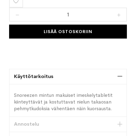
Lisää
toivelistaan
LISÄÄ OSTOSKORIIN
Käyttötarkoitus
Snoreezen mintun makuiset imeskelytabletit
kiinteyttävät ja kostuttavat nielun takaosan
pehmytkudoksia vähentäen näin kuorsausta.
Annostelu