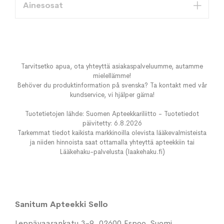
Ainesosat
Tarvitsetko apua, ota yhteyttä asiakaspalveluumme, autamme
mielellämme!
Behöver du produktinformation på svenska? Ta kontakt med vår
kundservice, vi hjälper gärna!
Tuotetietojen lähde: Suomen Apteekkariliitto - Tuotetiedot
päivitetty: 6.8.2026
Tarkemmat tiedot kaikista markkinoilla olevista lääkevalmisteista
ja niiden hinnoista saat ottamalla yhteyttä apteekkiin tai
Lääkehaku-palvelusta (laakehaku.fi)
Sanitum Apteekki Sello
Leppävaarankatu 3-9, 02600 Espoo, Suomi